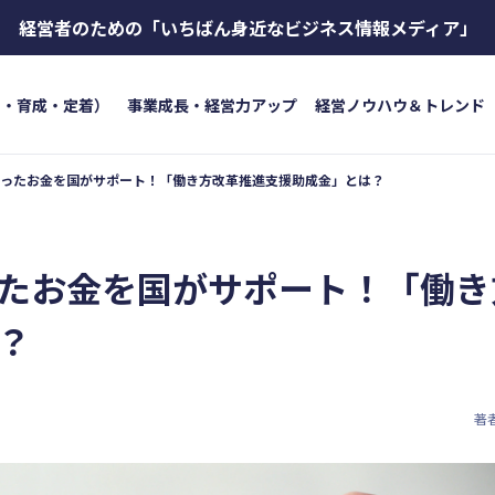
経営者のための
「いちばん身近なビジネス情報メディア」
用・育成・定着）
事業成長・経営力アップ
経営ノウハウ＆トレンド
ったお金を国がサポート！「働き方改革推進支援助成金」とは？
トワード
キーワード
ボイス
#インボイス制度
#電子帳簿保存法
#集客
成・定着）
#インボイス
#インボイ
たお金を国がサポート！「働き
育成
#店舗経営
#クラブオフ
＆トレンド
#資金調達
#DX
#生
？
#店舗経営
#クラブオフ
著
無料で会計ソフトを試す