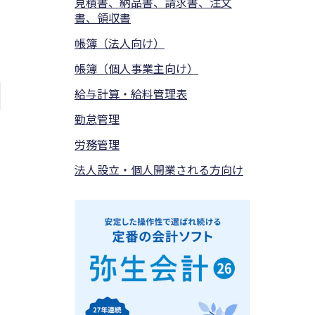
見積書、納品書、請求書、注文
書、領収書
帳簿（法人向け）
帳簿（個人事業主向け）
給与計算・給料管理表
勤怠管理
労務管理
法人設立・個人開業される方向け