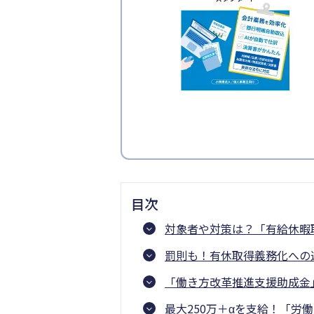
目次
対象者や対策は？「有給休暇
罰則も！有休取得義務化への
「働き方改革推進支援助成金
最大250万＋αを支給！「労