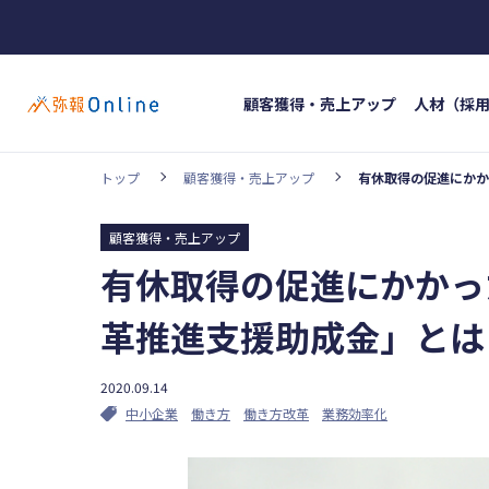
顧客獲得・売上アップ
人材（採
トップ
顧客獲得・売上アップ
有休取得の促進にかか
ホッ
カテゴリー
#イン
顧客獲得・売上アップ
顧客獲得・売上アップ
人材（採用・育
有休取得の促進にかかっ
#人材
事業成長・経営力アップ
経営ノウハウ
革推進支援助成金」とは
弥生の製品・サービス
業務効率化
2020.09.14
中小企業
働き方
働き方改革
業務効率化