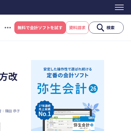
無料で会計ソフトを試す
資料請求
検索
#資金調達
#DX
#生産性向上
#採用
ス制度
#電子帳簿保存法
#集客
方改
産性向上
#採用
#人材育成
者：篠田 恭子