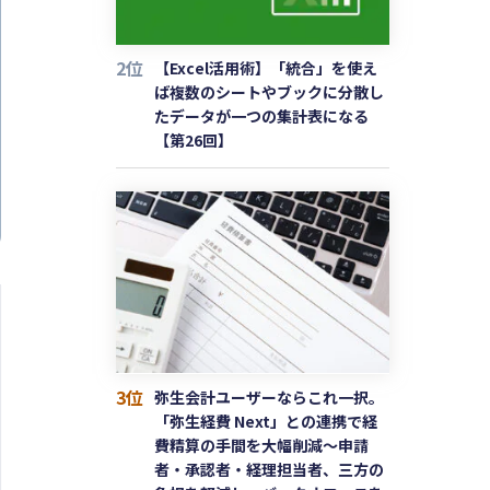
2位
【Excel活用術】「統合」を使え
ば複数のシートやブックに分散し
たデータが一つの集計表になる
【第26回】
3位
弥生会計ユーザーならこれ一択。
「弥生経費 Next」との連携で経
費精算の手間を大幅削減〜申請
者・承認者・経理担当者、三方の