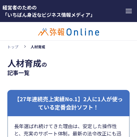
経営者のための
「いちばん身近なビジネス情報メディア」
トップ
人材育成
人材育成
の
ホットワード
ホットワー
記事一覧
#インボイス
ド
#インボイス制度
#インボ
イス
【27年連続売上実績No.1】2人に1人が使っ
#電子帳簿保存法
ている定番会計ソフト！
#インボ
#集客
イス制度
#資金調達
長年選ばれ続けてきた理由は、安定した操作性
#電子帳
と、充実のサポート体制。最新の法令改正にも迅
#DX
簿保存法