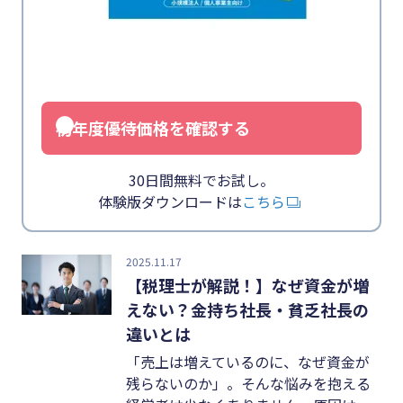
業務効率化
キーワード
#インボイス
#インボイス制度
初年度優待価格を確認する
#電子帳簿保存法
#集客
30日間無料でお試し。
体験版ダウンロードは
こちら
#資金調達
#DX
2025.11.17
#生産性向上
【税理士が解説！】なぜ資金が増
えない？金持ち社長・貧乏社長の
#採用
違いとは
#人材育成
「売上は増えているのに、なぜ資金が
残らないのか」。そんな悩みを抱える
#店舗経営