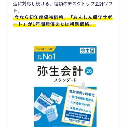
速に対応し続ける、信頼のデスクトップ会計ソフ
#生産性向上
#集客
ト。
今なら初年度優待価格。「あんしん保守サポ
#資金調
#採用
ート」が1年間無償または特別価格。
達
#人材育成
#DX
#店舗経営
#生産性
#クラブオフ
向上
カテゴリー
#採用
顧客獲得・売上アップ
#人材育
成
人材（採用・育成・定着）
#店舗経
事業成長・経営力アップ
営
経営ノウハウ＆トレンド
#クラブ
弥生の製品・サービス
オフ