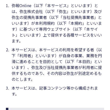
1.
弥報Online（以下「本サービス」といいます）と
キーワード
#集客
は、弥生株式会社（以下「弥生」といいます）及び
#資金調
弥生の提携先事業者（以下「当社提携先事業者」と
#インボイス
いいます）が本利用規約（以下「本規約」といいま
達
#インボイス制度
す）に基づいて専用ウェブサイト（以下「本サイ
#DX
ト」といいます）上で提供する各種サービスをいい
#電子帳簿保存法
ます。
#生産性
#集客
向上
2.
本サービスは、本サービスの利用を希望する者（以
#資金調達
下「利用者」といいます）が自身の事業、業務を円
#採用
滑に進めることを目的として（以下「本目的」とい
#DX
#人材育
います）、弥生及び当社提携先事業者が利用者に提
成
供するものであり、その内容は弥生が別途定めるも
#生産性向上
のとします。
#店舗経
#採用
営
3.
本サービスは、記事コンテンツ等から構成されま
#人材育成
す。
#クラブ
#店舗経営
オフ