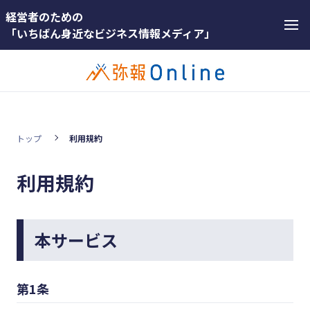
経営者のための
「いちばん身近なビジネス情報メディア」
トップ
利用規約
カテゴリー
ホットワー
顧客獲得・売上アップ
利用規約
ド
人材（採用・育成・定着）
#インボ
イス
事業成長・経営力アップ
本サービス
#インボ
経営ノウハウ＆トレンド
イス制度
弥生の製品・サービス
第1条
#電子帳
業務効率化
簿保存法