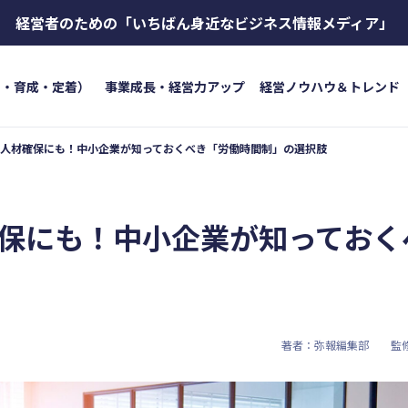
経営者のための
「いちばん身近なビジネス情報メディア」
用・育成・定着）
事業成長・経営力アップ
経営ノウハウ＆トレンド
人材確保にも！中小企業が知っておくべき「労働時間制」の選択肢
トワード
キーワード
ボイス
#インボイス制度
#電子帳簿保存法
#集客
成・定着）
#インボイス
#インボイ
保にも！中小企業が知っておく
育成
#店舗経営
#クラブオフ
＆トレンド
#資金調達
#DX
#生
#店舗経営
#クラブオフ
著者：弥報編集部
監
無料で会計ソフトを試す