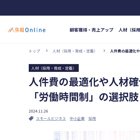
顧客獲得・売上アップ
人材（採
トップ
人材（採用・育成・定着）
人件費の最適化や
ホッ
カテゴリー
#イン
人材（採用・育成・定着）
顧客獲得・売上アップ
人材（採用・育
人件費の最適化や人材確
#人材
事業成長・経営力アップ
経営ノウハウ
「労働時間制」の選択肢
弥生の製品・サービス
業務効率化
2024.11.26
スモールビジネス
中小企業
採用