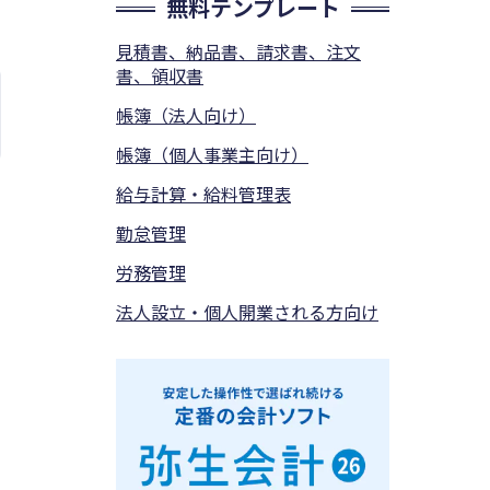
無料テンプレート
見積書、納品書、請求書、注文
書、領収書
帳簿（法人向け）
帳簿（個人事業主向け）
給与計算・給料管理表
勤怠管理
労務管理
法人設立・個人開業される方向け