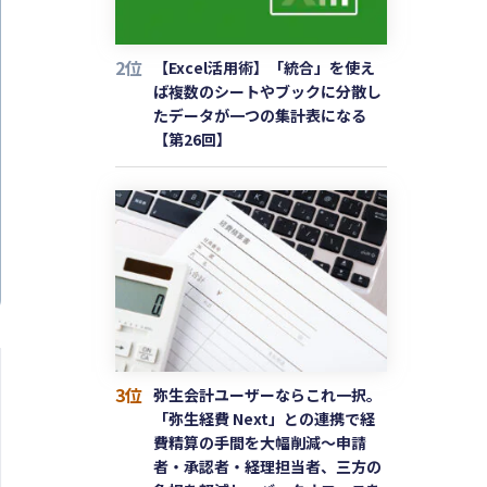
2位
【Excel活用術】「統合」を使え
ば複数のシートやブックに分散し
たデータが一つの集計表になる
【第26回】
3位
弥生会計ユーザーならこれ一択。
「弥生経費 Next」との連携で経
費精算の手間を大幅削減〜申請
者・承認者・経理担当者、三方の