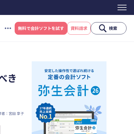
無料で会計ソフトを試す
資料請求
検索
#資金調達
#DX
#生産性向上
#採用
ス制度
#電子帳簿保存法
#集客
べき
産性向上
#採用
#人材育成
修者：宮田 享子