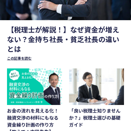
#生産性向上
#集客
#資金調
#採用
【税理士が解説！】なぜ資金が増え
達
#人材育成
ない？金持ち社長・貧乏社長の違い
#DX
#店舗経営
とは
#生産性
#クラブオフ
向上
この記事を読む
カテゴリー
#採用
顧客獲得・売上アップ
#人材育
成
人材（採用・育成・定着）
#店舗経
事業成長・経営力アップ
営
お金の流れを見える化！
「良い税理士知りません
経営ノウハウ＆トレンド
#クラブ
融資交渉の材料にもなる
か？」税理士選びの基礎
弥生の製品・サービス
オフ
資金繰り計画の作り方
ガイド