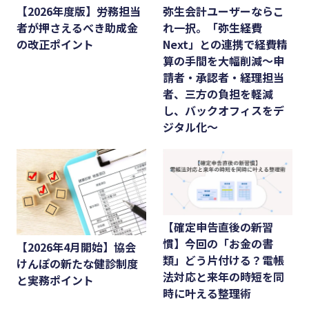
弥生会計ユーザーならこ
【2026年度版】労務担当
れ一択。「弥生経費
者が押さえるべき助成金
Next」との連携で経費精
の改正ポイント
算の手間を大幅削減〜申
請者・承認者・経理担当
者、三方の負担を軽減
し、バックオフィスをデ
ジタル化〜
【確定申告直後の新習
慣】今回の「お金の書
【2026年4月開始】協会
類」どう片付ける？電帳
けんぽの新たな健診制度
法対応と来年の時短を同
と実務ポイント
時に叶える整理術