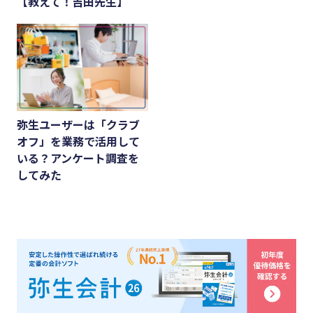
【教えて！吉田先生】
業務効率化
キーワード
#インボイス
#インボイス制度
#電子帳簿保存法
弥生ユーザーは「クラブ
#集客
オフ」を業務で活用して
いる？アンケート調査を
#資金調達
してみた
#DX
#生産性向上
#採用
#人材育成
#店舗経営