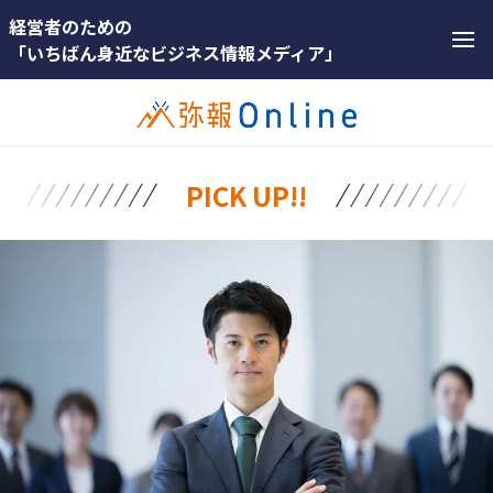
経営者のための
「いちばん身近なビジネス情報メディア」
PICK UP!!
ホットワード
ホットワー
#インボイス
ド
#インボイス制度
#インボ
イス
#電子帳簿保存法
#インボ
#集客
イス制度
#資金調達
#電子帳
#DX
簿保存法