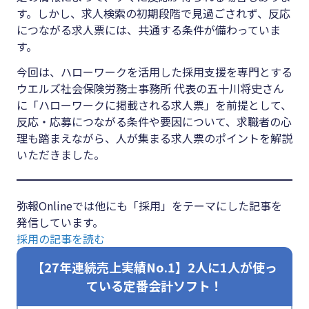
#クラブオフ
す。しかし、求人検索の初期段階で見過ごされず、反応
につながる求人票には、共通する条件が備わっていま
す。
今回は、ハローワークを活用した採用支援を専門とする
無料で会計ソフトを試す
ウエルズ社会保険労務士事務所 代表の五十川将史さん
に「ハローワークに掲載される求人票」を前提として、
反応・応募につながる条件や要因について、求職者の心
理も踏まえながら、人が集まる求人票のポイントを解説
いただきました。
弥報Onlineでは他にも「採用」をテーマにした記事を
発信しています。
採用の記事を読む
【27年連続売上実績No.1】2人に1人が使っ
ている定番会計ソフト！