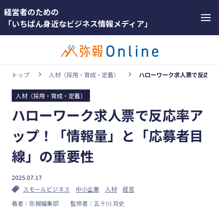
経営者のための
「いちばん身近なビジネス情報メディア」
トップ
人材（採用・育成・定着）
ハローワーク求人票で反応率
人材（採用・育成・定着）
カテゴリー
ハローワーク求人票で反応率ア
ホットワー
顧客獲得・売上アップ
ド
ップ！「情報量」と「応募者目
人材（採用・育成・定着）
#インボ
線」の重要性
イス
事業成長・経営力アップ
#インボ
2025.07.17
経営ノウハウ＆トレンド
イス制度
スモールビジネス
中小企業
人材
経営
弥生の製品・サービス
著者：弥報編集部
監修者：五十川 将史
#電子帳
業務効率化
簿保存法