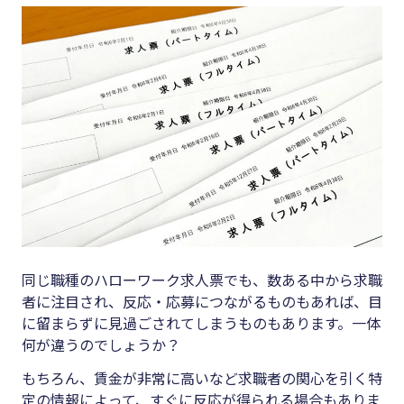
キーワード
#集客
#資金調
#インボイス
達
#インボイス制度
#DX
#電子帳簿保存法
#生産性
#集客
向上
#資金調達
#採用
#DX
#人材育
成
#生産性向上
同じ職種のハローワーク求人票でも、数ある中から求職
#店舗経
者に注目され、反応・応募につながるものもあれば、目
#採用
営
に留まらずに見過ごされてしまうものもあります。一体
#人材育成
何が違うのでしょうか？
#クラブ
#店舗経営
もちろん、賃金が非常に高いなど求職者の関心を引く特
オフ
定の情報によって、すぐに反応が得られる場合もありま