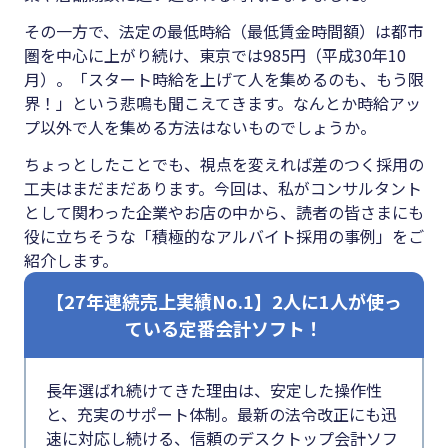
#クラブオフ
その一方で、法定の最低時給（最低賃金時間額）は都市
圏を中心に上がり続け、東京では985円（平成30年10
月）。「スタート時給を上げて人を集めるのも、もう限
界！」という悲鳴も聞こえてきます。なんとか時給アッ
無料で会計ソフトを試す
プ以外で人を集める方法はないものでしょうか。
ちょっとしたことでも、視点を変えれば差のつく採用の
工夫はまだまだあります。今回は、私がコンサルタント
として関わった企業やお店の中から、読者の皆さまにも
役に立ちそうな「積極的なアルバイト採用の事例」をご
紹介します。
【27年連続売上実績No.1】2人に1人が使っ
ている定番会計ソフト！
長年選ばれ続けてきた理由は、安定した操作性
と、充実のサポート体制。最新の法令改正にも迅
速に対応し続ける、信頼のデスクトップ会計ソフ