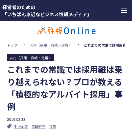
経営者のための
「いちばん身近なビジネス情報メディア」
トップ
人材（採用・育成・定着）
これまでの常識では採用難は
人材（採用・育成・定着）
カテゴリー
これまでの常識では採用難は乗
ホットワー
顧客獲得・売上アップ
ド
り越えられない？プロが教える
人材（採用・育成・定着）
#インボ
「積極的なアルバイト採用」事
イス
事業成長・経営力アップ
例
#インボ
経営ノウハウ＆トレンド
イス制度
弥生の製品・サービス
2019.02.28
#電子帳
中小企業
店舗経営
採用
業務効率化
簿保存法