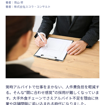
著者：若山 修
著者：株式会社スコラ・コンサルト
キーワード
#集客
#資金調
#インボイス
達
#インボイス制度
#DX
#電子帳簿保存法
#生産性
#集客
向上
#資金調達
#採用
#DX
#人材育
成
#生産性向上
#店舗経
#採用
営
常時アルバイトで仕事をまかない、人件費負担を軽減す
#人材育成
#クラブ
る。そんな“間に合わせ感覚”の採用が難しくなっていま
#店舗経営
す。大手外食チェーンでさえアルバイト不足を理由に休
オフ
業や店舗閉鎖に追い込まれる時代になりました。