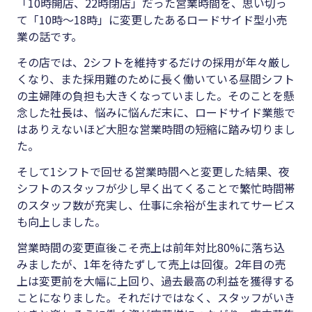
「10時開店、22時閉店」だった営業時間を、思い切っ
て「10時～18時」に変更したあるロードサイド型小売
業の話です。
その店では、2シフトを維持するだけの採用が年々厳し
くなり、また採用難のために長く働いている昼間シフト
の主婦陣の負担も大きくなっていました。そのことを懸
念した社長は、悩みに悩んだ末に、ロードサイド業態で
はありえないほど大胆な営業時間の短縮に踏み切りまし
た。
そして1シフトで回せる営業時間へと変更した結果、夜
シフトのスタッフが少し早く出てくることで繁忙時間帯
のスタッフ数が充実し、仕事に余裕が生まれてサービス
も向上しました。
営業時間の変更直後こそ売上は前年対比80%に落ち込
みましたが、1年を待たずして売上は回復。2年目の売
上は変更前を大幅に上回り、過去最高の利益を獲得する
ことになりました。それだけではなく、スタッフがいき