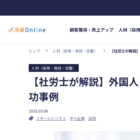
顧客獲得・売上アップ
人材（採
トップ
人材（採用・育成・定着）
【社労士が解説】
ホッ
カテゴリー
#イン
人材（採用・育成・定着）
顧客獲得・売上アップ
人材（採用・育
【社労士が解説】外国人
#人材
事業成長・経営力アップ
経営ノウハウ
功事例
弥生の製品・サービス
業務効率化
2025.03.06
スモールビジネス
中小企業
採用