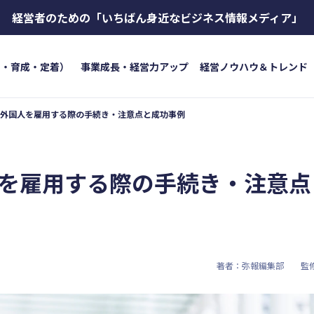
経営者のための
「いちばん身近なビジネス情報メディア」
用・育成・定着）
事業成長・経営力アップ
経営ノウハウ＆トレンド
外国人を雇用する際の手続き・注意点と成功事例
トワード
キーワード
ボイス
#インボイス制度
#電子帳簿保存法
#集客
成・定着）
#インボイス
#インボイ
を雇用する際の手続き・注意点
育成
#店舗経営
#クラブオフ
＆トレンド
#資金調達
#DX
#生
#店舗経営
#クラブオフ
著者：弥報編集部
監
無料で会計ソフトを試す