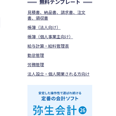
無料テンプレート
見積書、納品書、請求書、注文
書、領収書
帳簿（法人向け）
帳簿（個人事業主向け）
給与計算・給料管理表
勤怠管理
労務管理
法人設立・個人開業される方向け