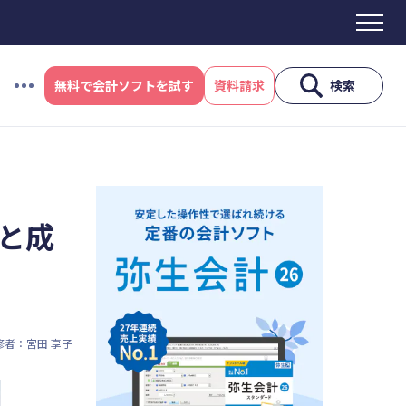
無料で会計ソフトを試す
資料請求
検索
#資金調達
#DX
#生産性向上
#採用
ス制度
#電子帳簿保存法
#集客
と成
産性向上
#採用
#人材育成
修者：宮田 享子