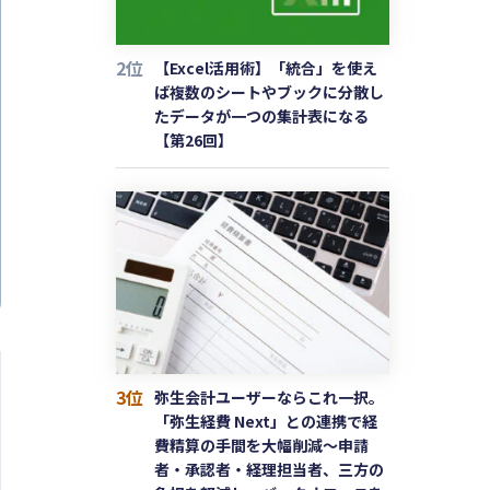
2位
【Excel活用術】「統合」を使え
ば複数のシートやブックに分散し
たデータが一つの集計表になる
【第26回】
3位
弥生会計ユーザーならこれ一択。
「弥生経費 Next」との連携で経
費精算の手間を大幅削減〜申請
者・承認者・経理担当者、三方の