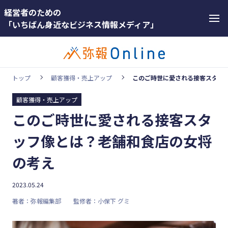
経営者のための
「いちばん身近なビジネス情報メディア」
トップ
顧客獲得・売上アップ
このご時世に愛される接客スタッ
顧客獲得・売上アップ
カテゴリー
このご時世に愛される接客スタ
ホットワー
顧客獲得・売上アップ
ド
ッフ像とは？老舗和食店の女将
人材（採用・育成・定着）
#インボ
の考え
イス
事業成長・経営力アップ
#インボ
2023.05.24
経営ノウハウ＆トレンド
イス制度
著者：弥報編集部
監修者：小保下 グミ
弥生の製品・サービス
#電子帳
業務効率化
簿保存法