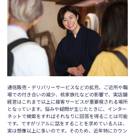
キーワード
#集客
#資金調
#インボイス
達
#インボイス制度
#DX
#電子帳簿保存法
#生産性
#集客
向上
#資金調達
#採用
#DX
#人材育
通信販売・デリバリーサービスなどの拡充、ご近所や職
成
#生産性向上
場での付き合いの減少、核家族化などの影響で、実店舗
#店舗経
経営はこれまで以上に接客サービスが重要視される場所
#採用
営
となっています。悩みや疑問が生じたときに、インター
#人材育成
ネットで検索をすればそれなりに回答を得ることは可能
#クラブ
です。ですがリアルに話をすることを求めている人は、
#店舗経営
オフ
実は想像以上に多いのです。そのため、近年特にカウン