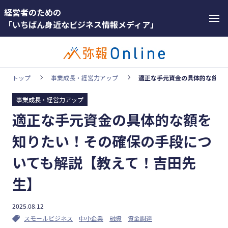
経営者のための
「いちばん身近なビジネス情報メディア」
トップ
事業成長・経営力アップ
適正な手元資金の具体的な額を
事業成長・経営力アップ
カテゴリー
適正な手元資金の具体的な額を
ホットワー
顧客獲得・売上アップ
ド
知りたい！その確保の手段につ
人材（採用・育成・定着）
#インボ
いても解説【教えて！吉田先
イス
事業成長・経営力アップ
生】
#インボ
経営ノウハウ＆トレンド
イス制度
弥生の製品・サービス
2025.08.12
#電子帳
スモールビジネス
中小企業
融資
資金調達
業務効率化
簿保存法