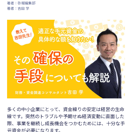
著者：弥報編集部
著者：吉田 学
キーワード
#集客
#資金調
#インボイス
達
#インボイス制度
#DX
#電子帳簿保存法
#生産性
#集客
向上
#資金調達
#採用
#DX
#人材育
成
#生産性向上
#店舗経
#採用
営
多くの中小企業にとって、資金繰りの安定は経営の生命
#人材育成
#クラブ
線です。突然のトラブルや予期せぬ経済変動に直面した
#店舗経営
際、事業を継続し成長機会をつかむためには、十分な手
オフ
元資金が必要になります。