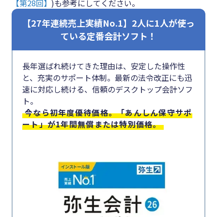
【第28回】
)
も参考にしてください。
【27年連続売上実績No.1】2人に1人が使っ
ている定番会計ソフト！
長年選ばれ続けてきた理由は、安定した操作性
と、充実のサポート体制。最新の法令改正にも迅
速に対応し続ける、信頼のデスクトップ会計ソフ
ト。
今なら初年度優待価格。「あんしん保守サポ
ート」が1年間無償または特別価格。