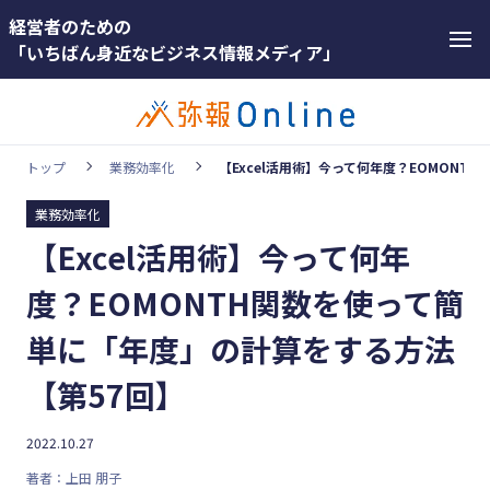
経営者のための
「いちばん身近なビジネス情報メディア」
トップ
業務効率化
【Excel活用術】今って何年度？EOMON
業務効率化
カテゴリー
【Excel活用術】今って何年
ホットワー
顧客獲得・売上アップ
ド
度？EOMONTH関数を使って簡
人材（採用・育成・定着）
#インボ
単に「年度」の計算をする方法
イス
事業成長・経営力アップ
【第57回】
#インボ
経営ノウハウ＆トレンド
イス制度
弥生の製品・サービス
2022.10.27
#電子帳
著者：上田 朋子
業務効率化
簿保存法