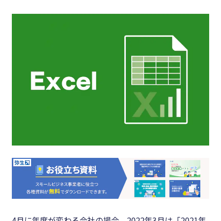
キーワード
#集客
#資金調
#インボイス
達
#インボイス制度
#DX
#電子帳簿保存法
#生産性
#集客
向上
#資金調達
#採用
#DX
#人材育
成
#生産性向上
#店舗経
#採用
営
#人材育成
#クラブ
#店舗経営
オフ
4月に年度が変わる会社の場合、2022年3月は「2021年