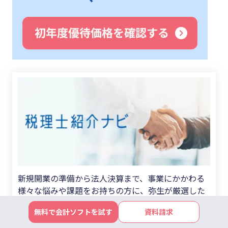
新規開業の準備から法人決算まで、事業にかかわる
様々な悩みや課題をお持ちの方に、弥生が厳選した
豊富な経験と実績のある税理士・会計事務所を、無
無料で会計ソフトを試す
資料請求
料でご紹介するサービスです。