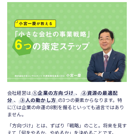
キーワード
#集客
#資金調
#インボイス
達
#インボイス制度
#DX
#電子帳簿保存法
#生産性
#集客
向上
#資金調達
#採用
#DX
#人材育
成
#生産性向上
会社経営は
①企業の方向づけ
、
②資源の最適配
#店舗経
分
、
③人の動かし方
の3つの要素からなります。特
#採用
営
に①は企業の命運の8割を握るといっても過言ではあり
#人材育成
ません。
#クラブ
#店舗経営
「方向づけ」とは、ずばり「戦略」のこと。将来を見す
オフ
えて「何をやるか、やめるか」を決めることです。