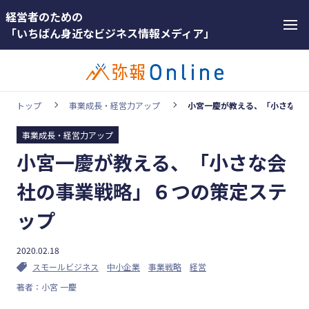
経営者のための
「いちばん身近なビジネス情報メディア」
トップ
事業成長・経営力アップ
小宮一慶が教える、「小さな会
事業成長・経営力アップ
カテゴリー
小宮一慶が教える、「小さな会
ホットワー
顧客獲得・売上アップ
ド
社の事業戦略」６つの策定ステ
人材（採用・育成・定着）
#インボ
ップ
イス
事業成長・経営力アップ
#インボ
2020.02.18
経営ノウハウ＆トレンド
イス制度
スモールビジネス
中小企業
事業戦略
経営
弥生の製品・サービス
著者：小宮 一慶
#電子帳
業務効率化
簿保存法