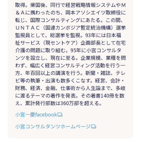
取得。帰国後、同行で経営戦略情報システムやＭ
＆Ａに携わったのち、岡本アソシエイツ取締役に
転じ、国際コンサルティングにあたる。この間、
ＵＮＴＡＣ（国連カンボジア暫定統治機構）選挙
監視員として、総選挙を監視。93年には日本福
祉サービス（現セントケア）企画部長として在宅
介護の問題に取り組む。95年に小宮コンサルタ
ンツを設立し、現在に至る。企業規模、業種を問
わず、幅広く経営コンサルティング活動を行う一
方、年百回以上の講演を行う。新聞・雑誌、テレ
ビ等の執筆・出演も数多くこなす。経営、会計・
財務、経済、金融、仕事術から人生論まで、多岐
に渡るテーマの著作を発表。その著書140冊を数
え、累計発行部数は360万部を超える。
小宮一慶facebook
小宮コンサルタンツホームページ