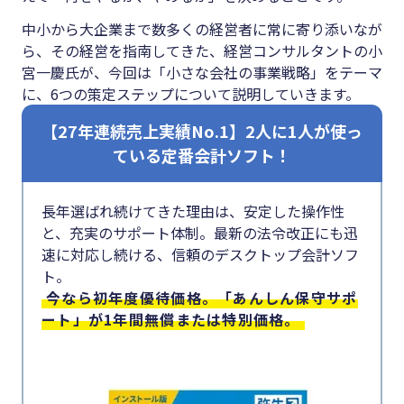
#クラブオフ
中小から大企業まで数多くの経営者に常に寄り添いなが
ら、その経営を指南してきた、経営コンサルタントの小
宮一慶氏が、今回は「小さな会社の事業戦略」をテーマ
に、6つの策定ステップについて説明していきます。
無料で会計ソフトを試す
【27年連続売上実績No.1】2人に1人が使っ
ている定番会計ソフト！
長年選ばれ続けてきた理由は、安定した操作性
と、充実のサポート体制。最新の法令改正にも迅
速に対応し続ける、信頼のデスクトップ会計ソフ
ト。
今なら初年度優待価格。「あんしん保守サポ
ート」が1年間無償または特別価格。