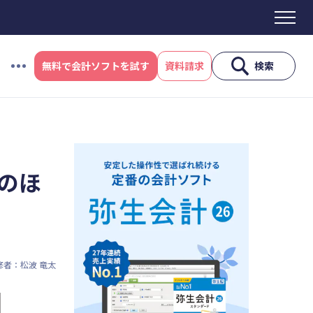
無料で会計ソフトを試す
資料請求
検索
#資金調達
#DX
#生産性向上
#採用
ス制度
#電子帳簿保存法
#集客
のほ
産性向上
#採用
#人材育成
修者：松波 竜太