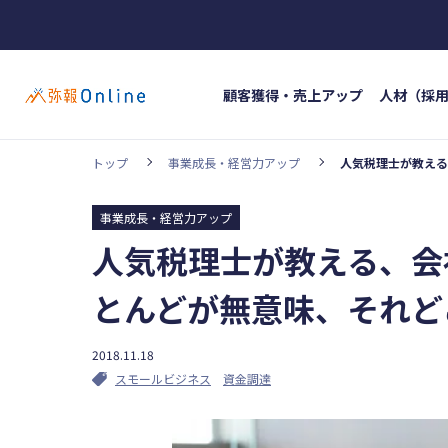
顧客獲得・売上アップ
人材（採
トップ
事業成長・経営力アップ
人気税理士が教える
ホッ
カテゴリー
#イン
事業成長・経営力アップ
顧客獲得・売上アップ
人材（採用・育
人気税理士が教える、会
#人材
事業成長・経営力アップ
経営ノウハウ
とんどが無意味、それど
弥生の製品・サービス
業務効率化
2018.11.18
スモールビジネス
資金調達