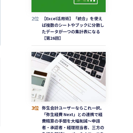
2位
【Excel活用術】「統合」を使え
ば複数のシートやブックに分散し
たデータが一つの集計表になる
【第26回】
3位
弥生会計ユーザーならこれ一択。
「弥生経費 Next」との連携で経
費精算の手間を大幅削減〜申請
者・承認者・経理担当者、三方の