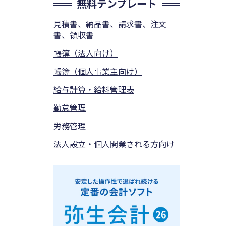
無料テンプレート
見積書、納品書、請求書、注文
書、領収書
帳簿（法人向け）
帳簿（個人事業主向け）
給与計算・給料管理表
勤怠管理
労務管理
法人設立・個人開業される方向け