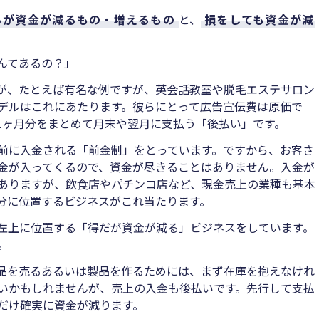
るが資金が減るもの・増えるもの
と、
損をしても資金が減
んてあるの？」
が、たとえば有名な例ですが、英会話教室や脱毛エステサロン
デルはこれにあたります。彼らにとって広告宣伝費は原価で
1ヶ月分をまとめて月末や翌月に支払う「後払い」です。
前に入金される「前金制」をとっています。ですから、お客さ
金が入ってくるので、資金が尽きることはありません。入金が
ありますが、飲食店やパチンコ店など、現金売上の業種も基本
分に位置するビジネスがこれ当たります。
左上に位置する「得だが資金が減る」ビジネスをしています。
。
品を売るあるいは製品を作るためには、まず在庫を抱えなけれ
いかもしれませんが、売上の入金も後払いです。先行して支払
だけ確実に資金が減ります。