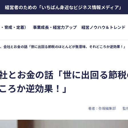
経営者のための
「いちばん身近なビジネス情報メディア」
用・育成・定着）
事業成長・経営力アップ
経営ノウハウ＆トレンド
、会社とお金の話「世に出回る節税のほとんどが無意味、それどころか逆効果！」
トワード
キーワード
ボイス
#インボイス制度
#電子帳簿保存法
#集客
成・定着）
#インボイス
#インボイ
社とお金の話「世に出回る節税
育成
#店舗経営
#クラブオフ
＆トレンド
#資金調達
#DX
#生
ころか逆効果！」
#店舗経営
#クラブオフ
著者：弥報編集部
監
無料で会計ソフトを試す