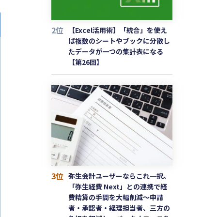
2位
【Excel活用術】「統合」を使え
ば複数のシートやブックに分散し
たデータが一つの集計表になる
【第26回】
3位
弥生会計ユーザーならこれ一択。
「弥生経費 Next」との連携で経
費精算の手間を大幅削減〜申請
者・承認者・経理担当者、三方の