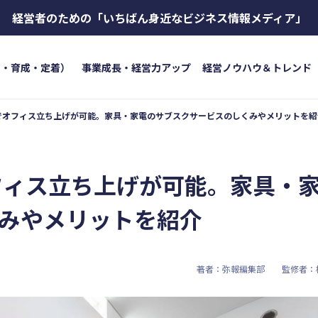
経営者のための
「いちばん身近なビジネス情報メディア」
用・育成・定着）
事業成長・経営力アップ
経営ノウハウ＆トレンド
以下でオフィス立ち上げが可能。家具・家電のサブスクサービスのしくみやメリットを紹
トワード
キーワード
ボイス
#インボイス制度
#電子帳簿保存法
#集客
成・定着）
#インボイス
#インボイ
オフィス立ち上げが可能。家具・
育成
#店舗経営
#クラブオフ
＆トレンド
#資金調達
#DX
#生
みやメリットを紹介
#店舗経営
#クラブオフ
著者：弥報編集部
監修者：
無料で会計ソフトを試す