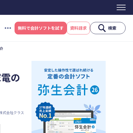
無料で会計ソフトを試す
資料請求
検索
介
#資金調達
#DX
#生産性向上
#採用
ス制度
#電子帳簿保存法
#集客
家電の
産性向上
#採用
#人材育成
株式会社クラス