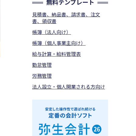
無料テンプレート
見積書、納品書、請求書、注文
書、領収書
帳簿（法人向け）
帳簿（個人事業主向け）
給与計算・給料管理表
勤怠管理
労務管理
法人設立・個人開業される方向け