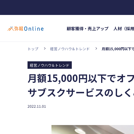
顧客獲得・売上アップ
人材（採
トップ
経営ノウハウ＆トレンド
月額15,000円
ホッ
カテゴリー
#イン
経営ノウハウ＆トレンド
顧客獲得・売上アップ
人材（採用・育
月額15,000円以下で
#人材
事業成長・経営力アップ
経営ノウハウ
サブスクサービスのしく
弥生の製品・サービス
業務効率化
2022.11.01