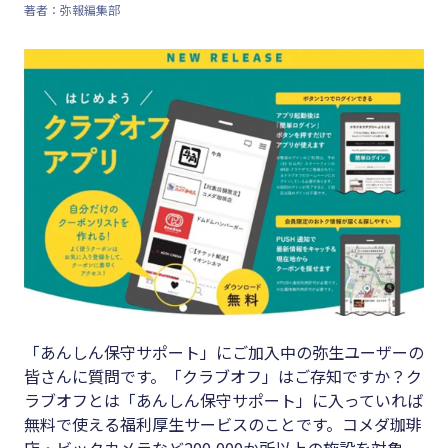
著者：弥報編集部
キーワード
#集客
#資金調
#インボイス
達
#インボイス制度
#DX
#電子帳簿保存法
#生産性
#集客
向上
#資金調達
#採用
#DX
#人材育
成
#生産性向上
#店舗経
#採用
「あんしん保守サポート」にご加入中の弥生ユーザーの
営
皆さんに質問です。「クラブオフ」はご存知ですか？ク
#人材育成
#クラブ
ラブオフとは「あんしん保守サポート」に入っていれば
#店舗経営
オフ
無料で使える福利厚生サービスのことです。コメダ珈琲
店・ビックカメラなど200,000か所以上の施設を対象