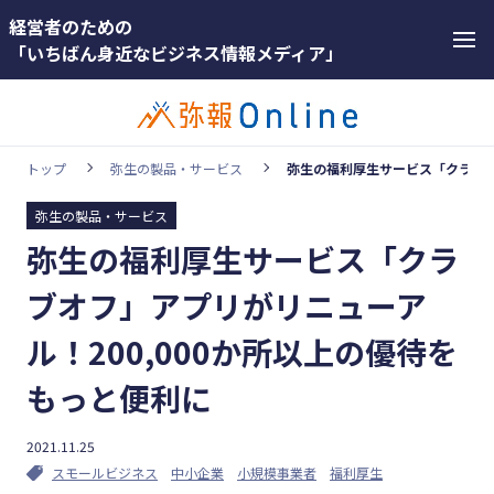
経営者のための
「いちばん身近なビジネス情報メディア」
トップ
弥生の製品・サービス
弥生の福利厚生サービス「クラブオ
弥生の製品・サービス
カテゴリー
弥生の福利厚生サービス「クラ
ホットワー
顧客獲得・売上アップ
ド
ブオフ」アプリがリニューア
人材（採用・育成・定着）
#インボ
ル！200,000か所以上の優待を
イス
事業成長・経営力アップ
もっと便利に
#インボ
経営ノウハウ＆トレンド
イス制度
弥生の製品・サービス
2021.11.25
#電子帳
スモールビジネス
中小企業
小規模事業者
福利厚生
業務効率化
簿保存法