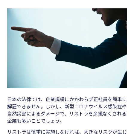
キーワード
#集客
#資金調
#インボイス
達
#インボイス制度
#DX
#電子帳簿保存法
#生産性
#集客
向上
#資金調達
#採用
#DX
#人材育
成
#生産性向上
#店舗経
日本の法律では、企業規模にかかわらず正社員を簡単に
#採用
解雇できません。しかし、新型コロナウイルス感染症や
営
#人材育成
自然災害によるダメージで、リストラを余儀なくされる
#クラブ
企業も多いことでしょう。
#店舗経営
オフ
リストラは慎重に実施しなければ、大きなリスクが生じ