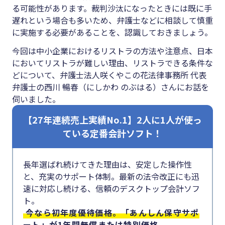
#クラブオフ
る可能性があります。裁判沙汰になったときには既に手
遅れという場合も多いため、弁護士などに相談して慎重
に実施する必要があることを、認識しておきましょう。
今回は中小企業におけるリストラの方法や注意点、日本
無料で会計ソフトを試す
においてリストラが難しい理由、リストラできる条件な
どについて、弁護士法人咲くやこの花法律事務所 代表
弁護士の西川 暢春（にしかわ のぶはる）さんにお話を
伺いました。
【27年連続売上実績No.1】2人に1人が使っ
ている定番会計ソフト！
長年選ばれ続けてきた理由は、安定した操作性
と、充実のサポート体制。最新の法令改正にも迅
速に対応し続ける、信頼のデスクトップ会計ソフ
ト。
今なら初年度優待価格。「あんしん保守サポ
ート」が1年間無償または特別価格。