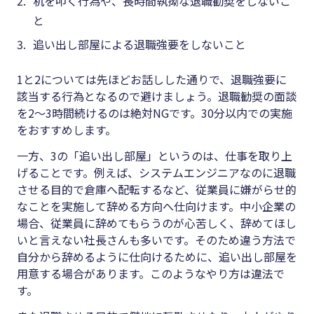
机を叩く行為や、長時間執拗な退職勧奨をしないこ
と
追い出し部屋による退職強要をしないこと
1と
2
については先ほどお話しした通りで、退職強要に
該当する行為となるので避けましょう。退職勧奨の面談
を
2
～
3
時間続けるのは絶対
NG
です。
30
分以内での実施
をおすすめします。
一方、
3
の「追い出し部屋」というのは、仕事を取り上
げることです。例えば、システムエンジニアなのに退職
させる目的で倉庫へ配転するなど、従業員に嫌がらせ的
なことを実施して辞める方向へ仕向けます。中小企業の
場合、従業員に辞めてもらうのが心苦しく、辞めてほし
いと言えない社長さんも多いです。そのため違う方法で
自分から辞めるように仕向けるために、追い出し部屋を
用意する場合があります。このようなやり方は違法で
す。