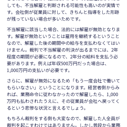
しても、不当解雇と判断される可能性も高いのが実情で
す。会社側が従業員に対して、きちんと指導をした形跡
が残っていない場合が多いためです。
不当解雇に該当した場合、法的には解雇が無効となりま
す。解雇が無効ということは雇用を継続するということ
なので、解雇した後の期間中の給与を支払わなくてはい
けません。裁判で不当解雇の判決が出るまでには、
2
年
程度の期間が必要になるので、
2
年分の給料を支払う必
要があります。例えば年収
500
万円だった場合は、
1,000
万円の支払いが必要です。
さらに、解雇が無効になるため「もう一度会社で働いて
もらいなさい」ということになります。経営者側からみ
れば、業務命令に従わなかったので解雇したら、
1,000
万円も払わされたうえに、その従業員が会社へ戻ってく
るという悲惨な状況と言えるでしょう。
もちろん裁判をする側も大変なので、解雇した人全員が
裁判を起こすわけではありません。しかし普段から業務