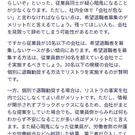
らしいぞ」といった、従業員同士が疑心暗鬼になること
が少なくなります。ただし、社内全体で「会社が危な
い」と言わなければならない点は、希望退職者募集のデ
メリットだと言えるでしょう。残ってほしい人も、会社
を見限って辞めてしまう可能性があるためです。
ですから従業員が
10
名以下の会社は、希望退職者を募
集しないケースが多い傾向にあります。希望退職者を募
集する方法は、従業員数が
30
名を超えている会社でこ
そ実施するべきでしょう。
30
名以下の規模の会社は、
個別に退職勧奨する方法でリストラを実施するのが賢明
です。
一方、個別で退職勧奨する場合は、リストラの事実を社
内で公にしなくてよい点がメリットです。ただし、情報
が開示されずブラックボックスになるため、会社がまと
もな提案をしていた場合でも、従業員側からみれば何も
わからず不安になることが多い点はデメリットだと言え
ます。また疑心暗鬼になった従業員が、労働者側の弁護
士や労働組合などへ相談した結果、第三者が介入してく