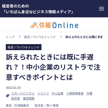
経営者のための
「いちばん身近なビジネス情報メディア」
トップ
経営ノウハウ＆トレンド
訴えられたときには既に手遅れ
経営ノウハウ＆トレンド
カテゴリー
訴えられたときには既に手遅
ホットワー
顧客獲得・売上アップ
ド
れ？！中小企業のリストラで注
人材（採用・育成・定着）
#インボ
意すべきポイントとは
イス
事業成長・経営力アップ
#インボ
2022.01.20
経営ノウハウ＆トレンド
イス制度
スモールビジネス
リストラ
中小企業
小規模事業者
弁護
弥生の製品・サービス
経営者
雇用問題
#電子帳
著者：弥報編集部
監修者：西川 暢春
業務効率化
簿保存法