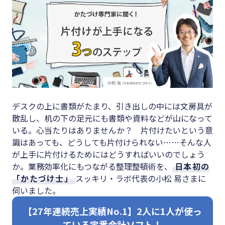
キーワード
#集客
#資金調
#インボイス
達
#インボイス制度
#DX
#電子帳簿保存法
#生産性
#集客
向上
デスクの上に書類がたまり、引き出しの中には文房具が
#資金調達
#採用
散乱し、机の下の足元にも書類や資料などが山になって
いる。心当たりはありませんか？ 片付けたいという意
#DX
#人材育
識はあっても、どうしても片付けられない……そんな人
成
#生産性向上
が上手に片付けるためにはどうすればいいのでしょう
#店舗経
か。業務効率化にもつながる整理整頓術を、
日本初の
#採用
「かたづけ士」
スッキリ・ラボ代表の小松 易さまに
営
#人材育成
伺いました。
#クラブ
#店舗経営
【27年連続売上実績No.1】2人に1人が使っ
オフ
ている定番会計ソフト！