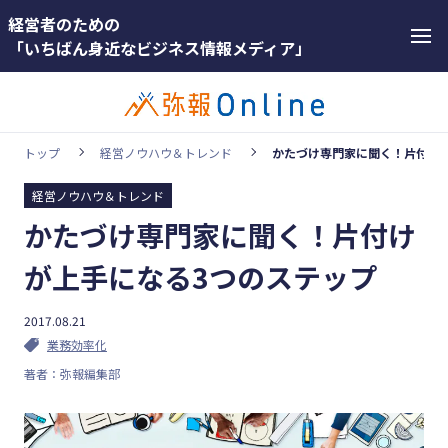
経営者のための
「いちばん身近なビジネス情報メディア」
トップ
経営ノウハウ＆トレンド
かたづけ専門家に聞く！片付け
経営ノウハウ＆トレンド
カテゴリー
かたづけ専門家に聞く！片付け
ホットワー
顧客獲得・売上アップ
ド
が上手になる3つのステップ
人材（採用・育成・定着）
#インボ
イス
2017.08.21
事業成長・経営力アップ
業務効率化
#インボ
経営ノウハウ＆トレンド
著者：弥報編集部
イス制度
弥生の製品・サービス
#電子帳
業務効率化
簿保存法