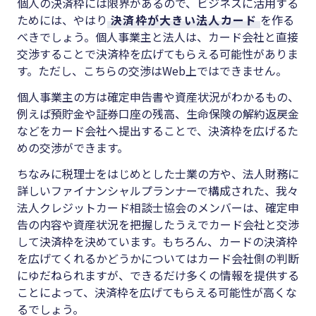
個人の決済枠には限界があるので、ビジネスに活用する
ためには、やはり
決済枠が大きい法人カード
を作る
べきでしょう。個人事業主と法人は、カード会社と直接
交渉することで決済枠を広げてもらえる可能性がありま
す。ただし、こちらの交渉はWeb上ではできません。
個人事業主の方は確定申告書や資産状況がわかるもの、
例えば預貯金や証券口座の残高、生命保険の解約返戻金
などをカード会社へ提出することで、決済枠を広げるた
めの交渉ができます。
ちなみに税理士をはじめとした士業の方や、法人財務に
詳しいファイナンシャルプランナーで構成された、我々
法人クレジットカード相談士協会のメンバーは、確定申
告の内容や資産状況を把握したうえでカード会社と交渉
して決済枠を決めています。もちろん、カードの決済枠
を広げてくれるかどうかについてはカード会社側の判断
にゆだねられますが、できるだけ多くの情報を提供する
ことによって、決済枠を広げてもらえる可能性が高くな
るでしょう。