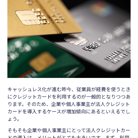
キーワード
#集客
#資金調
#インボイス
達
#インボイス制度
#DX
#電子帳簿保存法
#生産性
#集客
向上
#資金調達
#採用
#DX
#人材育
キャッシュレス化が進む昨今、従業員が経費を使うとき
成
#生産性向上
にクレジットカードを利用するのが一般的となりつつあ
#店舗経
ります。そのため、企業や個人事業主が法人クレジット
#採用
営
カードを導入するケースが増加傾向にあるといえるでし
#人材育成
ょう。
#クラブ
#店舗経営
オフ
そもそも企業や個人事業主にとって法人クレジットカー
ドの導入は、メリットがとても大きいです。まず、利用