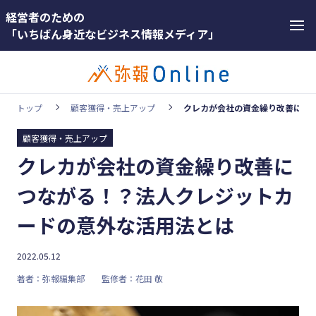
経営者のための
「いちばん身近なビジネス情報メディア」
トップ
顧客獲得・売上アップ
クレカが会社の資金繰り改善につ
顧客獲得・売上アップ
カテゴリー
クレカが会社の資金繰り改善に
ホットワー
顧客獲得・売上アップ
ド
つながる！？法人クレジットカ
人材（採用・育成・定着）
#インボ
ードの意外な活用法とは
イス
事業成長・経営力アップ
#インボ
2022.05.12
経営ノウハウ＆トレンド
イス制度
著者：弥報編集部
監修者：花田 敬
弥生の製品・サービス
#電子帳
業務効率化
簿保存法