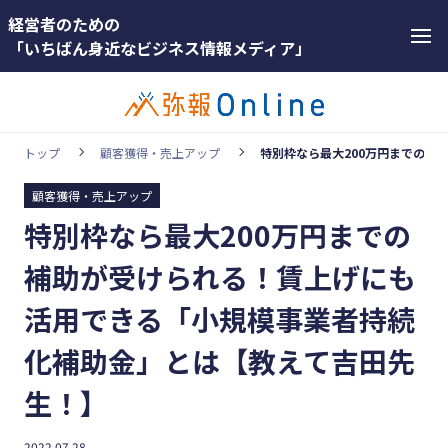
経営者のための
「いちばん身近なビジネス情報メディア」
トップ
顧客獲得・売上アップ
特別枠なら最大200万円までの補
顧客獲得・売上アップ
カテゴリー
特別枠なら最大200万円までの
ホットワー
顧客獲得・売上アップ
ド
補助が受けられる！賃上げにも
人材（採用・育成・定着）
#インボ
活用できる「小規模事業者持続
イス
事業成長・経営力アップ
化補助金」とは【教えて吉田先
#インボ
経営ノウハウ＆トレンド
イス制度
生！】
弥生の製品・サービス
#電子帳
業務効率化
簿保存法
2022.07.28