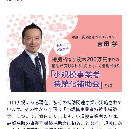
キーワード
#集客
#資金調
#インボイス
達
#インボイス制度
#DX
#電子帳簿保存法
#生産性
#集客
向上
#資金調達
#採用
#DX
#人材育
成
#生産性向上
#店舗経
#採用
コロナ禍にある現在、多くの補助関連事業が実施されて
営
#人材育成
います。その中から今回は「小規模事業者持続化補助
#クラブ
金」についてご案内いたします。小規模事業者の方は、
#店舗経営
オフ
高額補助の事業再構築補助金に拘ることなく、規模にあ