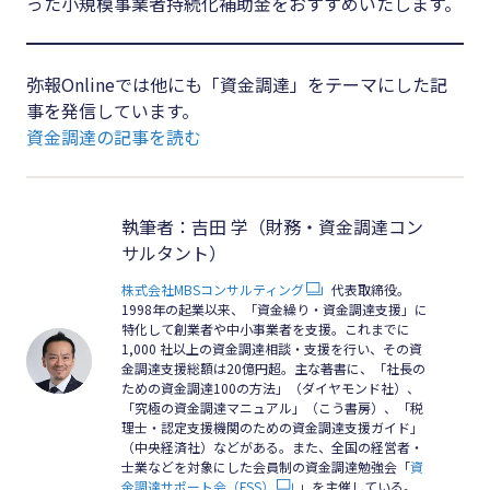
った小規模事業者持続化補助金をおすすめいたします。
#クラブオフ
弥報Onlineでは他にも「資金調達」をテーマにした記
事を発信しています。
無料で会計ソフトを試す
資金調達の記事を読む
執筆者：吉田 学（財務・資金調達コン
サルタント）
株式会社MBSコンサルティング
代表取締役。
1998年の起業以来、「資金繰り・資金調達支援」に
特化して創業者や中小事業者を支援。これまでに
1,000 社以上の資金調達相談・支援を行い、その資
金調達支援総額は20億円超。主な著書に、「社長の
ための資金調達100の方法」（ダイヤモンド社）、
「究極の資金調達マニュアル」（こう書房）、「税
理士・認定支援機関のための資金調達支援ガイド」
（中央経済社）などがある。また、全国の経営者・
士業などを対象にした会員制の資金調達勉強会「
資
金調達サポート会（FSS）
」を主催している。