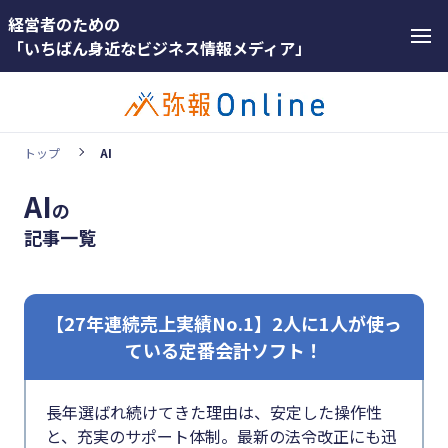
経営者のための
「いちばん身近なビジネス情報メディア」
トップ
AI
AI
の
ホットワード
ホットワー
記事一覧
#インボイス
ド
#インボイス制度
#インボ
イス
【27年連続売上実績No.1】2人に1人が使っ
#電子帳簿保存法
ている定番会計ソフト！
#インボ
#集客
イス制度
#資金調達
長年選ばれ続けてきた理由は、安定した操作性
#電子帳
と、充実のサポート体制。最新の法令改正にも迅
#DX
簿保存法