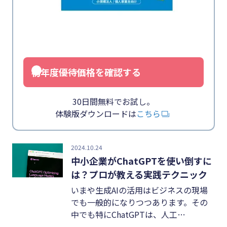
業務効率化
キーワード
#インボイス
#インボイス制度
初年度優待価格を確認する
#電子帳簿保存法
#集客
30日間無料でお試し。
体験版ダウンロードは
こちら
#資金調達
#DX
2024.10.24
#生産性向上
中小企業がChatGPTを使い倒すに
は？プロが教える実践テクニック
#採用
いまや生成AIの活用はビジネスの現場
#人材育成
でも一般的になりつつあります。その
中でも特にChatGPTは、人工…
#店舗経営