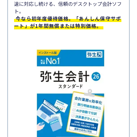
速に対応し続ける、信頼のデスクトップ会計ソフ
#生産性向上
#集客
ト。
今なら初年度優待価格。「あんしん保守サポ
#資金調
#採用
ート」が1年間無償または特別価格。
達
#人材育成
#DX
#店舗経営
#生産性
#クラブオフ
向上
カテゴリー
#採用
顧客獲得・売上アップ
#人材育
成
人材（採用・育成・定着）
#店舗経
事業成長・経営力アップ
営
経営ノウハウ＆トレンド
#クラブ
弥生の製品・サービス
オフ