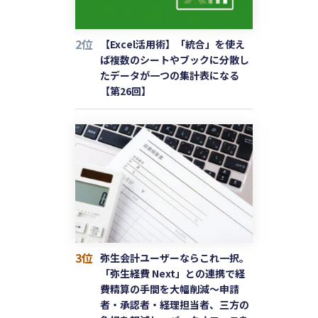
2位
【Excel活用術】「統合」を使え
ば複数のシートやブックに分散し
たデータが一つの集計表になる
【第26回】
3位
弥生会計ユーザーならこれ一択。
「弥生経費 Next」との連携で経
費精算の手間を大幅削減〜申請
者・承認者・経理担当者、三方の