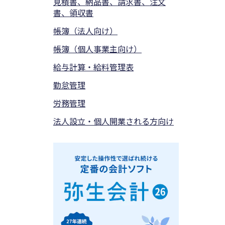
見積書、納品書、請求書、注文
書、領収書
帳簿（法人向け）
帳簿（個人事業主向け）
給与計算・給料管理表
勤怠管理
労務管理
法人設立・個人開業される方向け