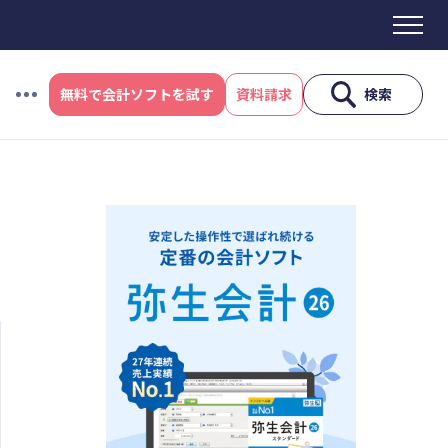
無料で会計ソフトを試す
資料請求
検索
#資金調達
#DX
#生産性向上
#採用
ス制度
#電子帳簿保存法
#集客
産性向上
#採用
#人材育成