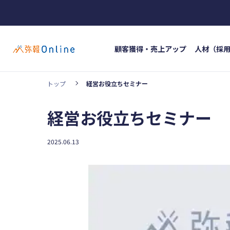
顧客獲得・売上アップ
人材（採
トップ
経営お役立ちセミナー
ホッ
カテゴリー
経営お役立ちセミナー
#イン
顧客獲得・売上アップ
人材（採用・育
#人材
2025.06.13
事業成長・経営力アップ
経営ノウハウ
弥生の製品・サービス
業務効率化