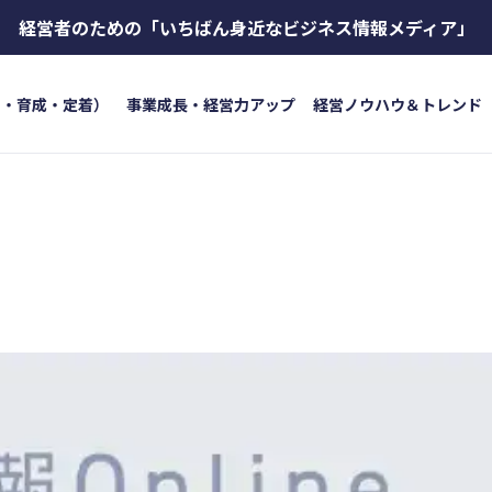
経営者のための
「いちばん身近なビジネス情報メディア」
用・育成・定着）
事業成長・経営力アップ
経営ノウハウ＆トレンド
トワード
キーワード
ボイス
#インボイス制度
#電子帳簿保存法
#集客
成・定着）
#インボイス
#インボイ
育成
#店舗経営
#クラブオフ
＆トレンド
#資金調達
#DX
#生
#店舗経営
#クラブオフ
無料で会計ソフトを試す