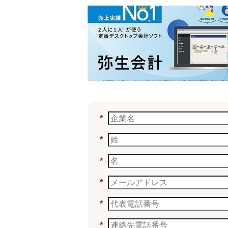
*
*
*
*
*
*