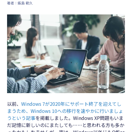
著者：飯島 範久
#店舗経営
キーワード
#クラブオフ
#インボイス
#インボイス制度
#電子帳簿保存法
#集客
#資金調達
#DX
#生産性向上
#採用
以前、
Windows 7が2020年にサポート終了を迎えてし
まうため、Windows 10への移行を速やかに行いましょ
#人材育成
うという記事
を掲載しました。Windows XP問題もいま
#店舗経営
だ記憶に新しいのにまたしても……と思われる方も多か
ったかもしれませんが、実は、Windows以外にもOffice