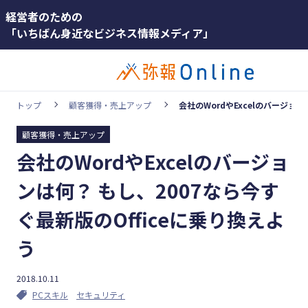
経営者のための
「いちばん身近なビジネス情報メディア」
トップ
顧客獲得・売上アップ
会社のWordやExcelのバージョン
顧客獲得・売上アップ
カテゴリー
会社のWordやExcelのバージョ
ホットワード
顧客獲得・売上アップ
#インボイス
ンは何？ もし、2007なら今す
人材（採用・育成・定着）
#インボイス制度
ぐ最新版のOfficeに乗り換えよ
事業成長・経営力アップ
#電子帳簿保存法
う
経営ノウハウ＆トレンド
#集客
#資金調達
弥生の製品・サービス
#DX
#生産性向上
2018.10.11
PCスキル
セキュリティ
#採用
#人材育成
業務効率化