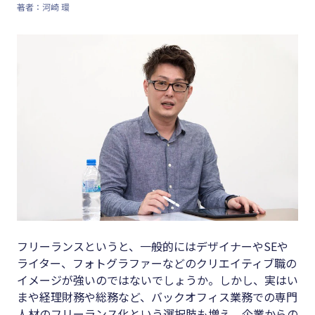
著者：河崎 環
キーワード
#集客
#資金調
#インボイス
達
#インボイス制度
#DX
#電子帳簿保存法
#生産性
#集客
向上
#資金調達
#採用
#DX
#人材育
成
#生産性向上
#店舗経
#採用
フリーランスというと、一般的にはデザイナーやSEや
営
ライター、フォトグラファーなどのクリエイティブ職の
#人材育成
#クラブ
イメージが強いのではないでしょうか。しかし、実はい
#店舗経営
オフ
まや経理財務や総務など、バックオフィス業務での専門
人材のフリーランス化という選択肢も増え、企業からの