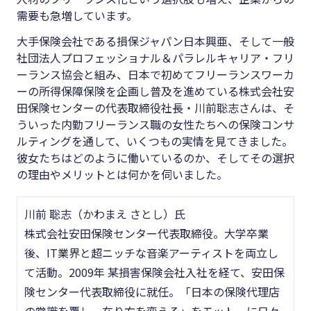
#クラブオフ
需要も急増しています。
大手保険会社である損保ジャパン日本興亜、そして一般
社団法人プロフェッショナル＆パラレルキャリア・フリ
ーランス協会と組み、日本で初めてフリーランスワーカ
無料で会計ソフトを試す
ーの所得保障保険を企画し普及を進めている株式会社安
田保険センターの代表取締役社長・川前聡志さんは、そ
ういった内勤フリーランス職の女性たちへの保険コンサ
ルティングを通して、いくつもの実情を見てきました。
彼女たちはどのように働いているのか、そしてその選択
の理由やメリットとは何かを伺いました。
川前 聡志（かわまえ さとし）氏
株式会社安田保険センター代表取締役。大学卒業
後、IT業界と超ニッチな音楽アーティストを両立し
て活動。2009年 某損害保険会社入社を経て、安田保
険センター代表取締役に就任。「日本の保険代理店
の常識を覆し、在り方を変える」をモットーに日々