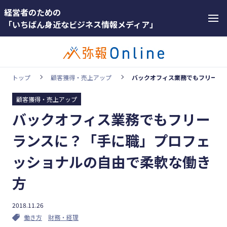
経営者のための
「いちばん身近なビジネス情報メディア」
トップ
顧客獲得・売上アップ
バックオフィス業務でもフリーラ
顧客獲得・売上アップ
カテゴリー
バックオフィス業務でもフリー
ホットワー
顧客獲得・売上アップ
ド
ランスに？「手に職」プロフェ
人材（採用・育成・定着）
#インボ
ッショナルの自由で柔軟な働き
イス
事業成長・経営力アップ
方
#インボ
経営ノウハウ＆トレンド
イス制度
弥生の製品・サービス
2018.11.26
#電子帳
働き方
財務・経理
業務効率化
簿保存法