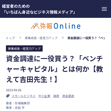
経営者のための
「いちばん身近なビジネス情報メディア」
トップ
事業成長・経営力アップ
資金調達に一役買う？「ベンチ
事業成長・経営力アップ
カテゴリー
資金調達に一役買う？「ベンチ
ホットワー
顧客獲得・売上アップ
ド
ャーキャピタル」とは何か【教
人材（採用・育成・定着）
#インボ
えて吉田先生！】
イス
事業成長・経営力アップ
#インボ
2023.09.26
経営ノウハウ＆トレンド
イス制度
スモールビジネス
中小企業
融資
資金調達
弥生の製品・サービス
著者：弥報編集部
#電子帳
著者：吉田 学
業務効率化
簿保存法