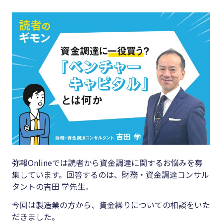
キーワード
#集客
#資金調
#インボイス
達
#インボイス制度
#DX
#電子帳簿保存法
#生産性
#集客
向上
#資金調達
#採用
#DX
#人材育
成
#生産性向上
弥報Onlineでは読者から資金調達に関するお悩みを募
#店舗経
#採用
集しています。回答するのは、財務・資金調達コンサル
営
タントの吉田 学先生。
#人材育成
#クラブ
今回は製造業の方から、資金繰りについての相談をいた
#店舗経営
オフ
だきました。