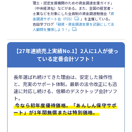
理士・認定支援機関のための資金調達支援ガイド」
（中央経済社）などがある。また、全国の経営者・
士業などを対象にした会員制の資金調達勉強会「
資
金調達サポート会（FSS）
」を主催している。
吉田学ブログ
「融資・資金調達支援を武器にして法
人顧問を獲得しよう！」
【27年連続売上実績No.1】2人に1人が使っ
ている定番会計ソフト！
長年選ばれ続けてきた理由は、安定した操作性
と、充実のサポート体制。最新の法令改正にも迅
速に対応し続ける、信頼のデスクトップ会計ソフ
ト。
今なら初年度優待価格。「あんしん保守サポ
ート」が1年間無償または特別価格。