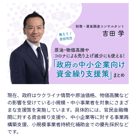
キーワード
#集客
#資金調
#インボイス
達
#インボイス制度
#DX
#電子帳簿保存法
#生産性
#集客
向上
#資金調達
#採用
#DX
#人材育
成
#生産性向上
現在、政府はウクライナ情勢や原油価格、物価高騰など
#店舗経
の影響を受けている小規模・中小事業者を対象にさまざ
#採用
営
まな支援策を実施しています。具体的には、官民金融機
#人材育成
関に対する資金繰り支援や、中小企業等に対する事業再
#クラブ
構築支援、小規模事業者持続化補助金での優先採択など
#店舗経営
オフ
です。