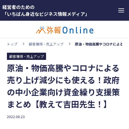
経営者のための
「いちばん身近なビジネス情報メディア」
トップ
顧客獲得・売上アップ
原油・物価高騰やコロナによる売
顧客獲得・売上アップ
カテゴリー
原油・物価高騰やコロナによる
ホットワー
顧客獲得・売上アップ
ド
売り上げ減少にも使える！政府
人材（採用・育成・定着）
#インボ
の中小企業向け資金繰り支援策
イス
事業成長・経営力アップ
まとめ【教えて吉田先生！】
#インボ
経営ノウハウ＆トレンド
イス制度
弥生の製品・サービス
2022.08.23
#電子帳
業務効率化
簿保存法