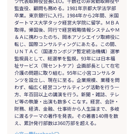
ツ代表取締役会長CEO。十数社の非常勤取締役や
監査役、顧問も務める。1981年京都大学法学部
卒業。東京銀行に入行。1984年から2年間、米国
ダートマス大学タック経営大学院に留学。ＭＢＡ
取得。帰国後、同行で経営戦略情報システムやＭ
＆Ａに携わったのち、岡本アソシエイツ取締役に
転じ、国際コンサルティングにあたる。この間、
ＵＮＴＡＣ（国連カンボジア暫定統治機構）選挙
監視員として、総選挙を監視。93年には日本福
祉サービス（現セントケア）企画部長として在宅
介護の問題に取り組む。95年に小宮コンサルタ
ンツを設立し、現在に至る。企業規模、業種を問
わず、幅広く経営コンサルティング活動を行う一
方、年百回以上の講演を行う。新聞・雑誌、テレ
ビ等の執筆・出演も数多くこなす。経営、会計・
財務、経済、金融、仕事術から人生論まで、多岐
に渡るテーマの著作を発表。その著書140冊を数
え、累計発行部数は360万部を超える。
小宮一慶facebook