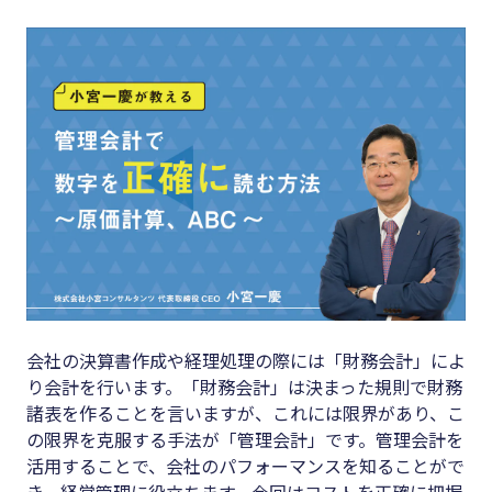
キーワード
#集客
#資金調
#インボイス
達
#インボイス制度
#DX
#電子帳簿保存法
#生産性
#集客
向上
#資金調達
#採用
#DX
#人材育
成
#生産性向上
会社の決算書作成や経理処理の際には「財務会計」によ
#店舗経
#採用
り会計を行います。「財務会計」は決まった規則で財務
営
諸表を作ることを言いますが、これには限界があり、こ
#人材育成
#クラブ
の限界を克服する手法が「管理会計」です。管理会計を
#店舗経営
オフ
活用することで、会社のパフォーマンスを知ることがで
き、経営管理に役立ちます。今回はコストを正確に把握