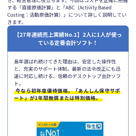
#クラブオフ
する「直接原価計算」と「ABC（Activity Based
Costing：活動原価計算）」について詳しく説明してい
きます。
無料で会計ソフトを試す
【27年連続売上実績No.1】2人に1人が使っ
ている定番会計ソフト！
長年選ばれ続けてきた理由は、安定した操作性
と、充実のサポート体制。最新の法令改正にも迅
速に対応し続ける、信頼のデスクトップ会計ソフ
ト。
今なら初年度優待価格。「あんしん保守サポ
ート」が1年間無償または特別価格。