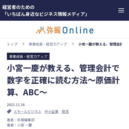
経営者のための
「いちばん身近なビジネス情報メディア」
トップ
事業成長・経営力アップ
小宮一慶が教える、管理会計で数
事業成長・経営力アップ
カテゴリー
小宮一慶が教える、管理会計で
ホットワー
顧客獲得・売上アップ
ド
数字を正確に読む方法～原価計
人材（採用・育成・定着）
#インボ
算、ABC～
イス
事業成長・経営力アップ
#インボ
2021.11.16
経営ノウハウ＆トレンド
イス制度
スモールビジネス
中小企業
経営
弥生の製品・サービス
著者：弥報編集部
#電子帳
著者：小宮 一慶
業務効率化
簿保存法