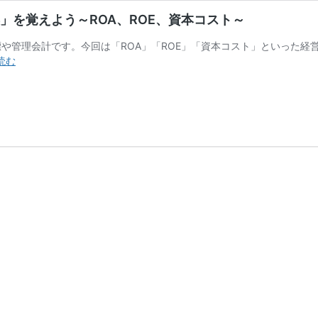
を覚えよう～ROA、ROE、資本コスト～
や管理会計です。今回は「ROA」「ROE」「資本コスト」といった経
小
読む
宮
一
慶
が
教
え
る、
経
営
を
深
く
読
む
た
め
の