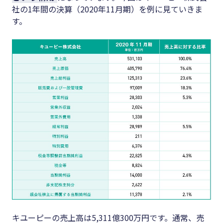
社の
1
年間の決算（
2020
年
11
月期）を例に見ていきま
す。
キユーピーの売上高は
5,311
億
300
万円です。通常、売