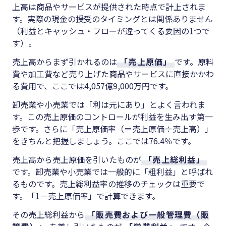
上高は商品やサービスが提供された時点で計上されま
す。実際の現金の授受のタイミングとは関係ありません
（利益とキャッシュ・フローが違ってくる要因の
1
つで
す）。
売上高からまず引かれるのは
「売上原価」
です。原料
費や加工費など売り上げた商品やサービスに直接かかわ
る費用で、ここでは
4,057
億
9,000
万円です。
卸売業や小売業では「利は元にあり」とよく言われま
す。この売上原価のコントロールが利益を生み出す第一
歩です。さらに「売上原価率（＝売上原価÷売上高）」
をきちんと把握しましょう。ここでは
76.4
％です。
売上高から売上原価を引いたものが
「売上総利益」
です。卸売業や小売業では一般的に「粗利益」と呼ばれ
るものです。売上総利益率の推移のチェックは重要で
す。「
1
－売上原価率」で計算できます。
その売上総利益から
「販売費および一般管理費（販