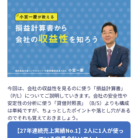
キーワード
#集客
#資金調
#インボイス
達
#インボイス制度
#DX
#電子帳簿保存法
#生産性
#集客
向上
#資金調達
#採用
#DX
#人材育
今回は、会社の収益性を見るのに使う「損益計算書」
成
#生産性向上
（
P/L
）についてご説明していきます。会社の安全性や
#店舗経
安定性の分析に使う「貸借対照表」（
B/S
）よりも構成
#採用
営
は単純ですが、ちょっとしたポイントや落とし穴がある
#人材育成
のでそれも覚えておきましょう。
#クラブ
#店舗経営
オフ
【27年連続売上実績No.1】2人に1人が使っ