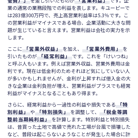
管費）」
を差し引いたものが
「営業利益」
です。企
業の通常の業務段階での利益を表します。キユーピーで
は
283
億
300
万円で、売上高営業利益率は
5.3
％です。こ
の営業利益がマイナスである場合、企業活動に大きな問
題が生じていると言えます。営業利益は会社の実力を示
します。
ここに
「営業外収益」
を加え、
「営業外費用」
を
引いたものが
「経常利益」
です。これを「けいつね」
と呼ぶ人もいます。例えば営業外収益、営業外費用は金
利です。現在は低金利のためそれほど気にしていない人
が多いかもしれませんが、金利が上昇すれば借入金の大
きな企業は金利負担が増え、営業利益がプラスでも経常
利益がマイナスとなることもあり得ます。
さらに、経常利益から一過性の利益や損失である
「特
別利益」
や
「特別損失」
を調整して、
「税金等調
整前当期純利益」
を計算します。特別利益と特別損失
は、昔買った土地で高値で売れた工場が台風で損壊した
など、普段は起こらないようなことが発生した場合に計