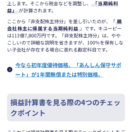
上します。そこから税金などを調整し、
「当期純利
益」
が計算されます。
ここから「非支配株主持分」を差し引いたのが、「
親
会社株主に帰属する当期純利益
」です。キユーピー
は
113
億
7,800
万円です。「非支配株主持分」は、やや
こしいので詳細な説明を省きますが、
100
％を保有しな
い子会社が存在する場合に表れる勘定科目です。
今なら初年度優待価格。「あんしん保守サポ
ート」が1年間無償または特別価格。
損益計算書を見る際の
4
つのチェッ
クポイント
ここからは損益計算書を見る際のチェックポイントをご