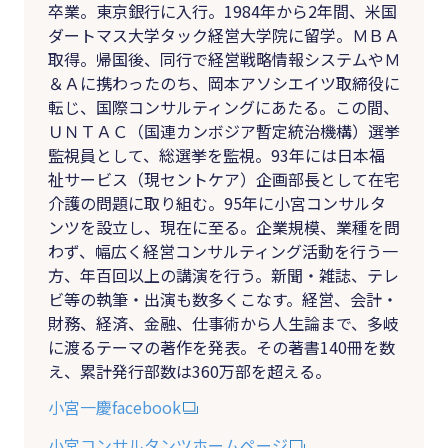
卒業。東京銀行に入行。1984年から2年間、米国
ダートマス大学タック経営大学院に留学。ＭＢＡ
取得。帰国後、同行で経営戦略情報システムやＭ
＆Ａに携わったのち、岡本アソシエイツ取締役に
転じ、国際コンサルティングにあたる。この間、
ＵＮＴＡＣ（国連カンボジア暫定統治機構）選挙
監視員として、総選挙を監視。93年には日本福
祉サービス（現セントケア）企画部長として在宅
介護の問題に取り組む。95年に小宮コンサルタ
ンツを設立し、現在に至る。企業規模、業種を問
わず、幅広く経営コンサルティング活動を行う一
方、年百回以上の講演を行う。新聞・雑誌、テレ
ビ等の執筆・出演も数多くこなす。経営、会計・
財務、経済、金融、仕事術から人生論まで、多岐
に渡るテーマの著作を発表。その著書140冊を数
え、累計発行部数は360万部を超える。
小宮一慶facebook
小宮コンサルタンツホームページ