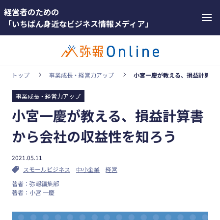
経営者のための
「いちばん身近なビジネス情報メディア」
トップ
事業成長・経営力アップ
小宮一慶が教える、損益計算書
事業成長・経営力アップ
カテゴリー
小宮一慶が教える、損益計算書
ホットワー
顧客獲得・売上アップ
ド
から会社の収益性を知ろう
人材（採用・育成・定着）
#インボ
イス
2021.05.11
事業成長・経営力アップ
スモールビジネス
中小企業
経営
#インボ
経営ノウハウ＆トレンド
著者：弥報編集部
イス制度
著者：小宮 一慶
弥生の製品・サービス
#電子帳
業務効率化
簿保存法