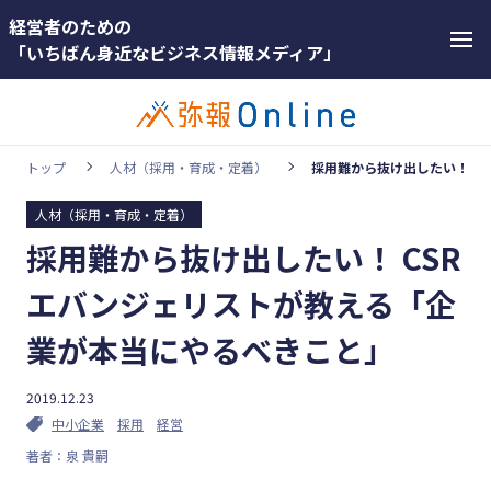
経営者のための
「いちばん身近なビジネス情報メディア」
トップ
人材（採用・育成・定着）
採用難から抜け出したい！ C
人材（採用・育成・定着）
カテゴリー
採用難から抜け出したい！ CSR
ホットワー
顧客獲得・売上アップ
ド
エバンジェリストが教える「企
人材（採用・育成・定着）
#インボ
業が本当にやるべきこと」
イス
事業成長・経営力アップ
#インボ
2019.12.23
経営ノウハウ＆トレンド
イス制度
中小企業
採用
経営
弥生の製品・サービス
著者：泉 貴嗣
#電子帳
業務効率化
簿保存法