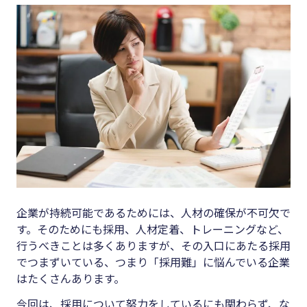
キーワード
#集客
#資金調
#インボイス
達
#インボイス制度
#DX
#電子帳簿保存法
#生産性
#集客
向上
#資金調達
#採用
#DX
#人材育
成
#生産性向上
企業が持続可能であるためには、人材の確保が不可欠で
#店舗経
す。そのためにも採用、人材定着、トレーニングなど、
#採用
営
行うべきことは多くありますが、その入口にあたる採用
#人材育成
でつまずいている、つまり「採用難」に悩んでいる企業
#クラブ
はたくさんあります。
#店舗経営
オフ
今回は、採用について努力をしているにも関わらず、な