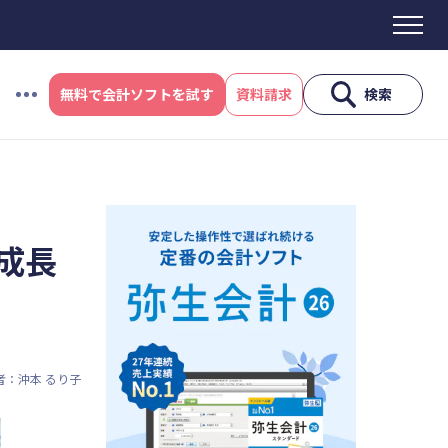
無料で会計ソフトを試す
資料請求
検索
#資金調達
#DX
#生産性向上
#採用
ス制度
#電子帳簿保存法
#集客
成長
産性向上
#採用
#人材育成
者：沖本 るり子