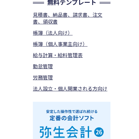
無料テンプレート
見積書、納品書、請求書、注文
書、領収書
帳簿（法人向け）
帳簿（個人事業主向け）
給与計算・給料管理表
勤怠管理
労務管理
法人設立・個人開業される方向け