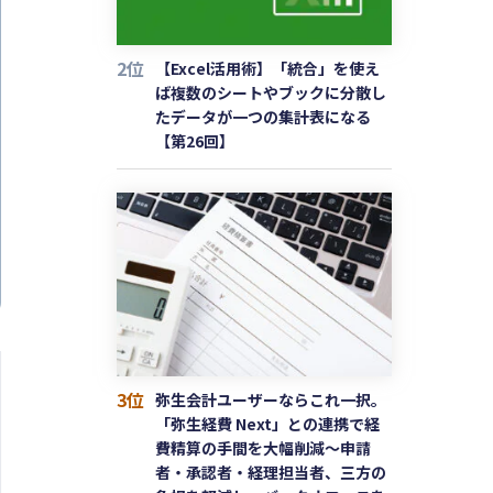
2位
【Excel活用術】「統合」を使え
ば複数のシートやブックに分散し
たデータが一つの集計表になる
【第26回】
3位
弥生会計ユーザーならこれ一択。
「弥生経費 Next」との連携で経
費精算の手間を大幅削減〜申請
者・承認者・経理担当者、三方の