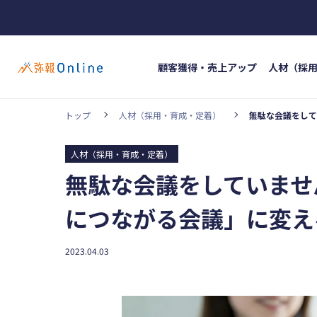
顧客獲得・売上アップ
人材（採
トップ
人材（採用・育成・定着）
無駄な会議をして
ホッ
カテゴリー
#イン
人材（採用・育成・定着）
顧客獲得・売上アップ
人材（採用・育
無駄な会議をしていませ
#人材
事業成長・経営力アップ
経営ノウハウ
につながる会議」に変え
弥生の製品・サービス
業務効率化
2023.04.03