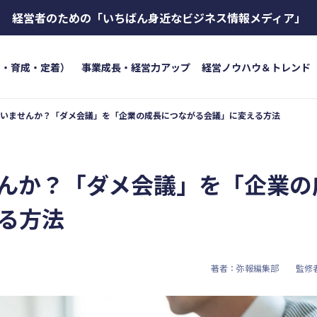
経営者のための
「いちばん身近なビジネス情報メディア」
用・育成・定着）
事業成長・経営力アップ
経営ノウハウ＆トレンド
いませんか？「ダメ会議」を「企業の成長につながる会議」に変える方法
トワード
キーワード
ボイス
#インボイス制度
#電子帳簿保存法
#集客
成・定着）
#インボイス
#インボイ
んか？「ダメ会議」を「企業の
育成
#店舗経営
#クラブオフ
＆トレンド
#資金調達
#DX
#生
る方法
#店舗経営
#クラブオフ
著者：弥報編集部
監修
無料で会計ソフトを試す