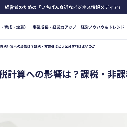
経営者のための
「いちばん身近なビジネス情報メディア」
用・育成・定着）
事業成長・経営力アップ
経営ノウハウ＆トレンド
費税計算への影響は？課税・非課税はどう区分すればよいのか
トワード
キーワード
ボイス
#インボイス制度
#電子帳簿保存法
#集客
成・定着）
#インボイス
#インボイ
税計算への影響は？課税・非課
育成
#店舗経営
#クラブオフ
＆トレンド
#資金調達
#DX
#生
#店舗経営
#クラブオフ
無料で会計ソフトを試す