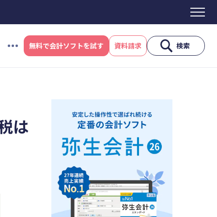
無料で会計ソフトを試す
資料請求
検索
#資金調達
#DX
#生産性向上
#採用
ス制度
#電子帳簿保存法
#集客
税は
産性向上
#採用
#人材育成