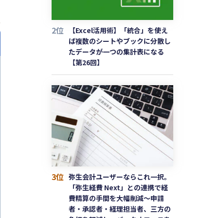
2位
【Excel活用術】「統合」を使え
ば複数のシートやブックに分散し
たデータが一つの集計表になる
【第26回】
3位
弥生会計ユーザーならこれ一択。
「弥生経費 Next」との連携で経
費精算の手間を大幅削減〜申請
者・承認者・経理担当者、三方の