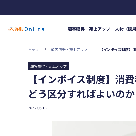
顧客獲得・売上アップ
人材（採
トップ
顧客獲得・売上アップ
【インボイス制度】消
ホッ
カテゴリー
#イン
顧客獲得・売上アップ
顧客獲得・売上アップ
人材（採用・育
【インボイス制度】消費
#人材
事業成長・経営力アップ
経営ノウハウ
どう区分すればよいのか
弥生の製品・サービス
業務効率化
2022.06.16