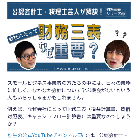
キーワード
#集客
#資金調
#インボイス
達
#インボイス制度
#DX
#電子帳簿保存法
#生産性
#集客
向上
#資金調達
#採用
#DX
#人材育
スモールビジネス事業者の方たちの中には、日々の業務
に忙しく、なかなか会計について学ぶ機会がないという
成
#生産性向上
人もいらっしゃるかもしれません。
#店舗経
#採用
例えば、なぜ会社にとって財務三表（損益計算書、貸借
営
対照表、キャッシュフロー計算書）は重要なのでしょう
#人材育成
#クラブ
か？
#店舗経営
オフ
弥生の公式YouTubeチャンネル
では、公認会計士・