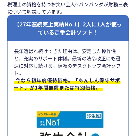
#クラブオフ
税理士の資格を持つお笑い芸人Gパンパンダが財務三表
について解説しています。
【27年連続売上実績No.1】2人に1人が使っ
ている定番会計ソフト！
無料で会計ソフトを試す
長年選ばれ続けてきた理由は、安定した操作性
と、充実のサポート体制。最新の法令改正にも迅
速に対応し続ける、信頼のデスクトップ会計ソフ
ト。
今なら初年度優待価格。「あんしん保守サポ
ート」が1年間無償または特別価格。