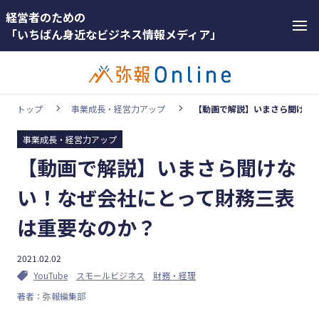
経営者のための
「いちばん身近なビジネス情報メディア」
トップ
事業成長・経営力アップ
【動画で解説】いまさら聞けな
事業成長・経営力アップ
カテゴリー
【動画で解説】いまさら聞けな
ホットワー
顧客獲得・売上アップ
ド
い！なぜ会社にとって財務三表
人材（採用・育成・定着）
#インボ
は重要なのか？
イス
事業成長・経営力アップ
#インボ
2021.02.02
経営ノウハウ＆トレンド
イス制度
YouTube
スモールビジネス
財務・経理
弥生の製品・サービス
著者：弥報編集部
#電子帳
業務効率化
簿保存法