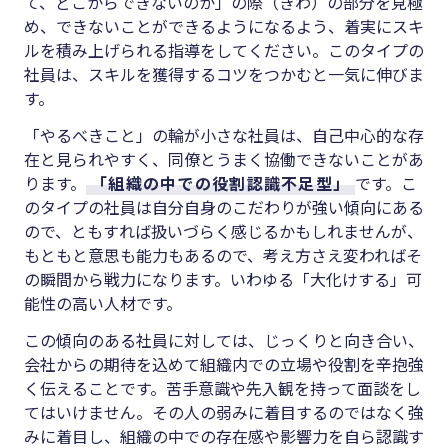
て、どこからできないのか」の際（きわ）の部分を見極
め、できないことができるようになるよう、着実にスキ
ルを積み上げられる指導をしてください。このタイプの
社員は、スキルを獲得するコツをつかむと一気に伸びま
す。
「やるべきこと」の輪が小さな社員は、自己中心的な存
在と見られやすく、同僚とうまく協働できないことがあ
ります。
「組織の中での役割認識不足型」
です。こ
のタイプの社員は自分自身のこだわりが強い傾向にある
ので、ともすれば扱いづらく感じるかもしれませんが、
もともと意思も能力もあるので、考え方さえ変わればそ
の瞬間から戦力になります。いわゆる「大化けする」可
能性の高い人材です。
この傾向のある社員に対しては、じっくりと向き合い、
会社からの期待を込めて組織内での立場や役割を辛抱強
く伝えることです。苦手意識や先入観を持って面談をし
てはいけません。その人の弱みに着目するのではなく強
みに着目し、組織の中での存在感や影響力を自ら認識す