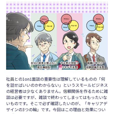
キーワード
#集客
#資金調
#インボイス
達
#インボイス制度
#DX
#電子帳簿保存法
#生産性
#集客
向上
#資金調達
#採用
#DX
#人材育
成
#生産性向上
社員との1on1面談の重要性は理解しているものの「何
#店舗経
を話せばいいのかわからない」というスモールビジネス
#採用
営
の経営者は少なくありません。信頼関係を作るために雑
#人材育成
談は必要ですが、雑談で終わってしまってはもったいな
#クラブ
いものです。そこで必ず確認したいのが、「キャリアデ
#店舗経営
オフ
ザインの3つの輪」です。今回はこの理由と効果につい