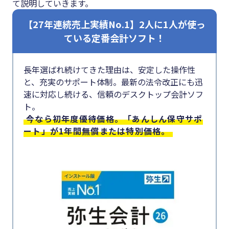
て説明していきます。
#クラブオフ
【27年連続売上実績No.1】2人に1人が使っ
ている定番会計ソフト！
無料で会計ソフトを試す
長年選ばれ続けてきた理由は、安定した操作性
と、充実のサポート体制。最新の法令改正にも迅
速に対応し続ける、信頼のデスクトップ会計ソフ
ト。
今なら初年度優待価格。「あんしん保守サポ
ート」が1年間無償または特別価格。