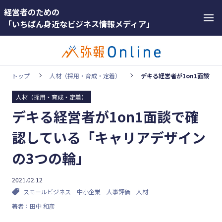
経営者のための
「いちばん身近なビジネス情報メディア」
トップ
人材（採用・育成・定着）
デキる経営者が1on1面談で
人材（採用・育成・定着）
カテゴリー
デキる経営者が1on1面談で確
ホットワー
顧客獲得・売上アップ
ド
認している「キャリアデザイン
人材（採用・育成・定着）
#インボ
の3つの輪」
イス
事業成長・経営力アップ
#インボ
2021.02.12
経営ノウハウ＆トレンド
イス制度
スモールビジネス
中小企業
人事評価
人材
弥生の製品・サービス
著者：田中 和彦
#電子帳
業務効率化
簿保存法