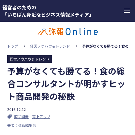
経営者のための
「いちばん身近なビジネス情報メディア」
トップ
経営ノウハウ＆トレンド
予算がなくても勝てる！食の総
経営ノウハウ＆トレンド
カテゴリー
予算がなくても勝てる！食の総
ホットワー
顧客獲得・売上アップ
ド
合コンサルタントが明かすヒッ
人材（採用・育成・定着）
#インボ
ト商品開発の秘訣
イス
事業成長・経営力アップ
#インボ
2016.12.12
経営ノウハウ＆トレンド
イス制度
商品開発
売上アップ
弥生の製品・サービス
著者：弥報編集部
#電子帳
業務効率化
簿保存法