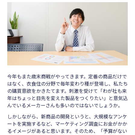
キーワード
#集客
#資金調
#インボイス
達
#インボイス制度
#DX
#電子帳簿保存法
#生産性
#集客
向上
#資金調達
#採用
今年もまた歳末商戦がやってきます。定番の商品だけで
#DX
#人材育
はなく、衣食住の分野で毎年変わり種が登場し、私たち
成
の購買意欲をかきたてます。刺激を受けて「わが社も来
#生産性向上
年はちょっと目先を変えた製品をつくりたい」と意気込
#店舗経
#採用
んでいるメーカーさんも多いのではないでしょうか。
営
#人材育成
しかしながら、新商品の開発というと、大規模なアンケ
#クラブ
ートを実施するなど、マーケティング調査にお金がかか
#店舗経営
オフ
るイメージがあると思います。そのため、「予算がない