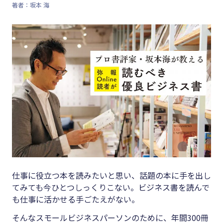
著者：坂本 海
キーワード
#集客
#資金調
#インボイス
達
#インボイス制度
#DX
#電子帳簿保存法
#生産性
#集客
向上
#資金調達
#採用
#DX
#人材育
成
#生産性向上
#店舗経
#採用
仕事に役立つ本を読みたいと思い、話題の本に手を出し
営
てみても今ひとつしっくりこない。ビジネス書を読んで
#人材育成
#クラブ
も仕事に活かせる手ごたえがない。
#店舗経営
オフ
そんなスモールビジネスパーソンのために、年間300冊