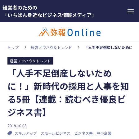
経営者のための
「いちばん身近なビジネス情報メディア」
トップ
経営ノウハウ＆トレンド
「人手不足倒産しないために！
経営ノウハウ＆トレンド
カテゴリー
「人手不足倒産しないため
ホットワー
顧客獲得・売上アップ
ド
に！」新時代の採用と人事を知
人材（採用・育成・定着）
#インボ
る5冊【連載：読むべき優良ビ
イス
事業成長・経営力アップ
ジネス書】
#インボ
経営ノウハウ＆トレンド
イス制度
弥生の製品・サービス
2019.10.08
#電子帳
スキルアップ
スモールビジネス
ビジネス書
中小企業
業務効率化
簿保存法