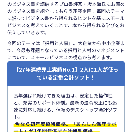
#クラブオフ
のビジネス書を読破するプロ書評家・坂本海氏にお薦め
のビジネス書を紹介してもらう連載企画。毎回のテーマ
に沿ってビジネス書から得られるヒントを基にスモール
ビジネスを考えていくことで、本から得られる学びをお
伝えしていきます。
無料で会計ソフトを試す
今回のテーマは「採用と人事」。大企業から中小企業ま
で、今最も課題となっている採用と人材のマネジメント
について、スモールビジネスの視点から考えます。
【27年連続売上実績No.1】2人に1人が使っ
ている定番会計ソフト！
長年選ばれ続けてきた理由は、安定した操作性
と、充実のサポート体制。最新の法令改正にも迅
速に対応し続ける、信頼のデスクトップ会計ソフ
ト。
今なら初年度優待価格。「あんしん保守サポ
ート」が1年間無償または特別価格。