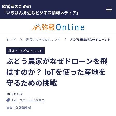
経営者のための
「いちばん身近なビジネス情報メディア」
トップ
経営ノウハウ＆トレンド
ぶどう農家がなぜドローンを飛ば
経営ノウハウ＆トレンド
カテゴリー
ぶどう農家がなぜドローンを飛
ホットワー
顧客獲得・売上アップ
ド
ばすのか？ IoTを使った産地を
人材（採用・育成・定着）
#インボ
守るための挑戦
イス
事業成長・経営力アップ
#インボ
2018.03.08
経営ノウハウ＆トレンド
イス制度
IoT
スモールビジネス
弥生の製品・サービス
著者：弥報編集部
#電子帳
業務効率化
簿保存法