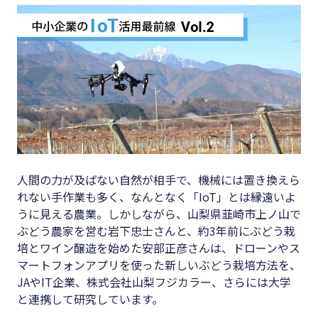
キーワード
#集客
#資金調
#インボイス
達
#インボイス制度
#DX
#電子帳簿保存法
#生産性
#集客
向上
#資金調達
#採用
人間の力が及ばない自然が相手で、機械には置き換えら
#DX
#人材育
れない手作業も多く、なんとなく「IoT」とは縁遠いよ
成
うに見える農業。しかしながら、山梨県韮崎市上ノ山で
#生産性向上
ぶどう農家を営む岩下忠士さんと、約3年前にぶどう栽
#店舗経
#採用
培とワイン醸造を始めた安部正彦さんは、ドローンやス
営
マートフォンアプリを使った新しいぶどう栽培方法を、
#人材育成
#クラブ
JAやIT企業、株式会社山梨フジカラー、さらには大学
#店舗経営
オフ
と連携して研究しています。