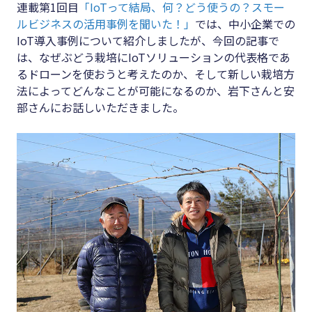
#クラブオフ
連載第1回目
「IoTって結局、何？どう使うの？スモー
ルビジネスの活用事例を聞いた！」
では、中小企業での
IoT導入事例について紹介しましたが、今回の記事で
は、なぜぶどう栽培にIoTソリューションの代表格であ
るドローンを使おうと考えたのか、そして新しい栽培方
無料で会計ソフトを試す
法によってどんなことが可能になるのか、岩下さんと安
部さんにお話しいただきました。