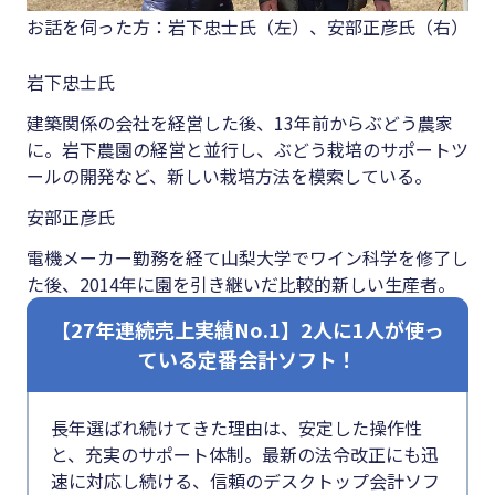
お話を伺った方：岩下忠士氏（左）、安部正彦氏（右）
岩下忠士氏
建築関係の会社を経営した後、13年前からぶどう農家
に。岩下農園の経営と並行し、ぶどう栽培のサポートツ
ールの開発など、新しい栽培方法を模索している。
安部正彦氏
電機メーカー勤務を経て山梨大学でワイン科学を修了し
た後、2014年に園を引き継いだ比較的新しい生産者。
【27年連続売上実績No.1】2人に1人が使っ
ている定番会計ソフト！
長年選ばれ続けてきた理由は、安定した操作性
と、充実のサポート体制。最新の法令改正にも迅
速に対応し続ける、信頼のデスクトップ会計ソフ