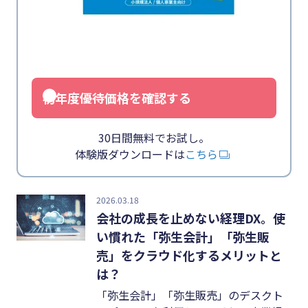
業務効率化
キーワード
#インボイス
#インボイス制度
初年度優待価格を確認する
#電子帳簿保存法
#集客
30日間無料でお試し。
体験版ダウンロードは
こちら
#資金調達
#DX
2026.03.18
#生産性向上
会社の成長を止めない経理DX。使
い慣れた「弥生会計」「弥生販
#採用
売」をクラウド化するメリットと
#人材育成
は？
#店舗経営
「弥生会計」「弥生販売」のデスクト