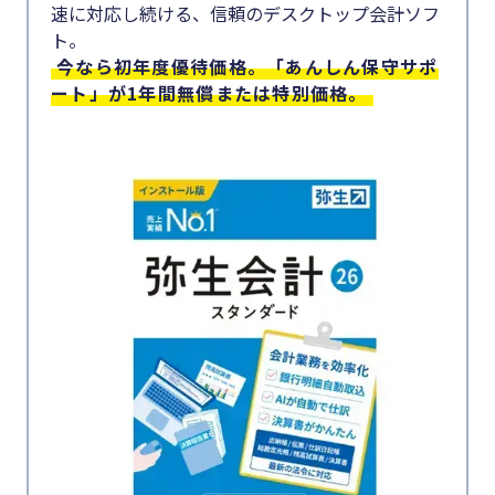
速に対応し続ける、信頼のデスクトップ会計ソフ
#生産性向上
#集客
ト。
今なら初年度優待価格。「あんしん保守サポ
#資金調
#採用
ート」が1年間無償または特別価格。
達
#人材育成
#DX
#店舗経営
#生産性
#クラブオフ
向上
カテゴリー
#採用
顧客獲得・売上アップ
#人材育
成
人材（採用・育成・定着）
#店舗経
事業成長・経営力アップ
営
経営ノウハウ＆トレンド
#クラブ
弥生の製品・サービス
オフ