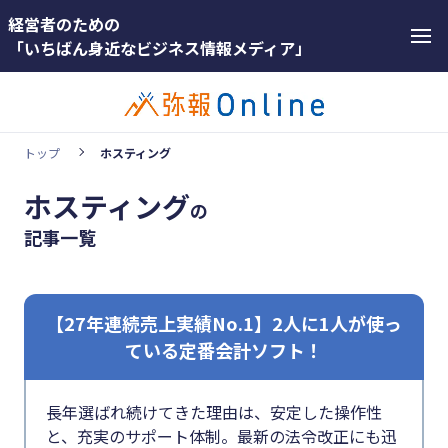
経営者のための
「いちばん身近なビジネス情報メディア」
トップ
ホスティング
ホスティング
の
ホットワード
ホットワー
記事一覧
#インボイス
ド
#インボイス制度
#インボ
イス
【27年連続売上実績No.1】2人に1人が使っ
#電子帳簿保存法
ている定番会計ソフト！
#インボ
#集客
イス制度
#資金調達
長年選ばれ続けてきた理由は、安定した操作性
#電子帳
と、充実のサポート体制。最新の法令改正にも迅
#DX
簿保存法