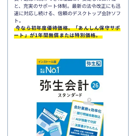
と、充実のサポート体制。最新の法令改正にも迅
#生産性向上
#集客
速に対応し続ける、信頼のデスクトップ会計ソフ
ト。
#資金調
#採用
今なら初年度優待価格。「あんしん保守サポ
達
#人材育成
ート」が1年間無償または特別価格。
#DX
#店舗経営
#生産性
#クラブオフ
向上
カテゴリー
#採用
顧客獲得・売上アップ
#人材育
成
人材（採用・育成・定着）
#店舗経
事業成長・経営力アップ
営
経営ノウハウ＆トレンド
#クラブ
弥生の製品・サービス
オフ