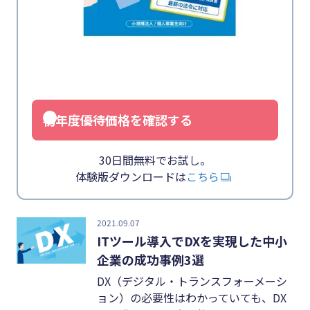
業務効率化
キーワード
#インボイス
#インボイス制度
#電子帳簿保存法
初年度優待価格を確認する
#集客
30日間無料でお試し。
#資金調達
体験版ダウンロードは
こちら
#DX
#生産性向上
2021.09.07
ITツール導入でDXを実現した中小
#採用
企業の成功事例3選
#人材育成
DX（デジタル・トランスフォーメーシ
#店舗経営
ョン）の必要性はわかっていても、DX