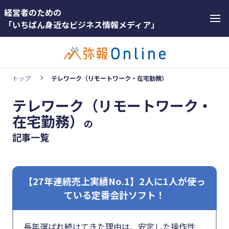
経営者のための
「いちばん身近なビジネス情報メディア」
トップ
テレワーク（リモートワーク・在宅勤務）
テレワーク（リモートワーク・
ホットワード
在宅勤務）
ホットワー
の
#インボイス
ド
記事一覧
#インボイス制度
#インボ
イス
#電子帳簿保存法
【27年連続売上実績No.1】2人に1人が使っ
#インボ
#集客
ている定番会計ソフト！
イス制度
#資金調達
#電子帳
#DX
長年選ばれ続けてきた理由は、安定した操作性
簿保存法