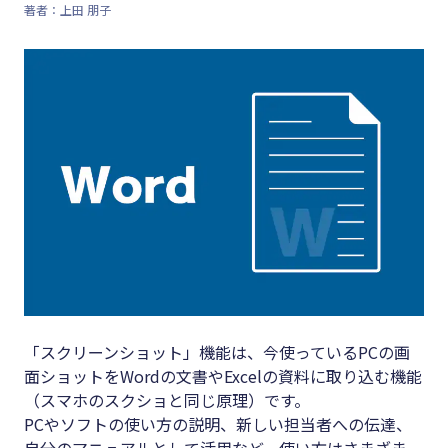
著者：上田 朋子
キーワード
#集客
#資金調
#インボイス
達
#インボイス制度
#DX
#電子帳簿保存法
#生産性
#集客
向上
#資金調達
#採用
#DX
#人材育
成
#生産性向上
#店舗経
#採用
「スクリーンショット」機能は、今使っているPCの画
営
面ショットをWordの文書やExcelの資料に取り込む機能
#人材育成
#クラブ
（スマホのスクショと同じ原理）です。
#店舗経営
オフ
PCやソフトの使い方の説明、新しい担当者への伝達、
自分のマニュアルとして活用など、使い方はさまざま。