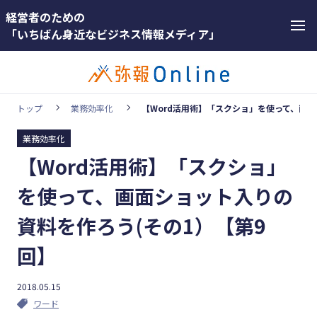
経営者のための
「いちばん身近なビジネス情報メディア」
トップ
業務効率化
【Word活用術】「スクショ」を使って、画面
業務効率化
カテゴリー
【Word活用術】「スクショ」
ホットワー
顧客獲得・売上アップ
ド
を使って、画面ショット入りの
人材（採用・育成・定着）
#インボ
資料を作ろう(その1）【第9
イス
事業成長・経営力アップ
回】
#インボ
経営ノウハウ＆トレンド
イス制度
弥生の製品・サービス
2018.05.15
#電子帳
ワード
業務効率化
簿保存法