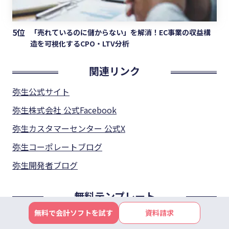
5位
「売れているのに儲からない」を解消！EC事業の収益構
造を可視化するCPO・LTV分析
関連リンク
弥生公式サイト
弥生株式会社 公式Facebook
弥生カスタマーセンター 公式X
弥生コーポレートブログ
弥生開発者ブログ
無料テンプレート
無料で会計ソフトを試す
資料請求
見積書、納品書、請求書、注文書、領収書