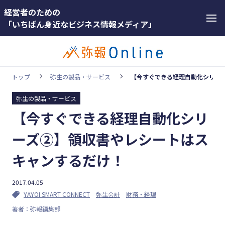
経営者のための
「いちばん身近なビジネス情報メディア」
トップ
弥生の製品・サービス
【今すぐできる経理自動化シリー
弥生の製品・サービス
カテゴリー
【今すぐできる経理自動化シリ
ホットワー
顧客獲得・売上アップ
ド
ーズ②】領収書やレシートはス
人材（採用・育成・定着）
#インボ
キャンするだけ！
イス
事業成長・経営力アップ
#インボ
2017.04.05
経営ノウハウ＆トレンド
イス制度
YAYOI SMART CONNECT
弥生会計
財務・経理
弥生の製品・サービス
著者：弥報編集部
#電子帳
業務効率化
簿保存法