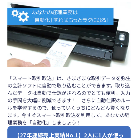
キーワード
#集客
#資金調
#インボイス
達
#インボイス制度
#DX
#電子帳簿保存法
#生産性
#集客
向上
#資金調達
#採用
「スマート取引取込」は、さまざまな取引データを弥生
#DX
#人材育
の会計ソフトに自動で取り込むことができます。取り込
成
んだデータは自動で仕訳がされるのでとても便利。入力
#生産性向上
の手間を大幅に削減できます！ さらに自動仕訳のルー
#店舗経
#採用
ルを学習するので、使っていくうちにどんどん賢くなり
営
ます。今すぐスマート取引取込を利用して、あなたの経
#人材育成
#クラブ
理業務を「自動化」しましょう！
#店舗経営
オフ
【27年連続売上実績No.1】2人に1人が使っ