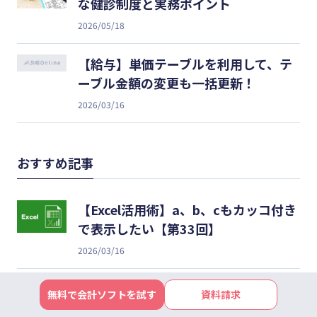
な健診制度と実務ポイント
2026/05/18
【給与】単価テーブルを利用して、テ
ーブル金額の変更も一括更新！
2026/03/16
おすすめ記事
【Excel活用術】a、b、cもカッコ付き
で表示したい【第33回】
2026/03/16
会社にふさわしい１人を採用するな
無料で会計ソフトを試す
資料請求
ら、広告ではなく「狭告」で！【小さ