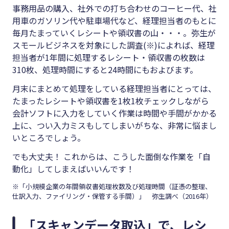
事務用品の購入、社外での打ち合わせのコーヒー代、社
用車のガソリン代や駐車場代など、経理担当者のもとに
毎月たまっていくレシートや領収書の山・・・。弥生が
スモールビジネスを対象にした調査
(※)
によれば、経理
担当者が1年間に処理するレシート・領収書の枚数は
310枚、処理時間にすると24時間にもおよびます。
月末にまとめて処理をしている経理担当者にとっては、
たまったレシートや領収書を1枚1枚チェックしながら
会計ソフトに入力をしていく作業は時間や手間がかかる
上に、つい入力ミスもしてしまいがちな、非常に悩まし
いところでしょう。
でも大丈夫！ これからは、こうした面倒な作業を「自
動化」してしまえばいいんです！
※「小規模企業の年間領収書処理枚数及び処理時間（証憑の整理、
仕訳入力、ファイリング・保管する手間）」 弥生調べ（2016年）
「スキャンデータ取込」で、レシ