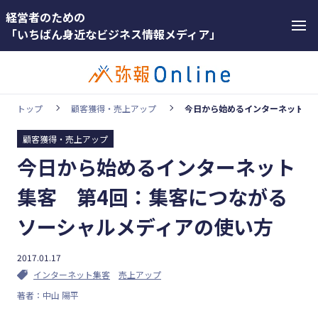
経営者のための
「いちばん身近なビジネス情報メディア」
トップ
顧客獲得・売上アップ
今日から始めるインターネット集
顧客獲得・売上アップ
カテゴリー
今日から始めるインターネット
ホットワー
顧客獲得・売上アップ
ド
集客 第4回：集客につながる
人材（採用・育成・定着）
#インボ
ソーシャルメディアの使い方
イス
事業成長・経営力アップ
#インボ
2017.01.17
経営ノウハウ＆トレンド
イス制度
インターネット集客
売上アップ
弥生の製品・サービス
著者：中山 陽平
#電子帳
業務効率化
簿保存法