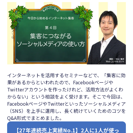
キーワード
#集客
#資金調
#インボイス
達
#インボイス制度
#DX
#電子帳簿保存法
#生産性
#集客
向上
#資金調達
#採用
インターネットを活用するセミナーなどで、「集客に効
#DX
#人材育
果があるからといわれたので、Facebookページや
成
Twitterアカウントを作ったけれど、活用方法がよくわ
#生産性向上
からない」という相談をよく受けます。そこで今回は、
#店舗経
#採用
FacebookページやTwitterといったソーシャルメディア
営
（SNS）を上手に運用し、長く続けていくためのコツを
#人材育成
#クラブ
Q&A形式でまとめました。
#店舗経営
オフ
【27年連続売上実績No.1】2人に1人が使っ