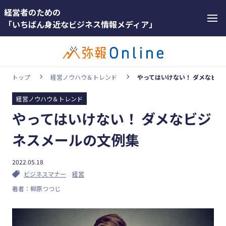
経営者のための
「いちばん身近なビジネス情報メディア」
トップ
経営ノウハウ＆トレンド
やってはいけない！ ダメなビジ
経営ノウハウ＆トレンド
カテゴリー
やってはいけない！ ダメなビジ
ホットワー
顧客獲得・売上アップ
ド
ネスメールの文例集
人材（採用・育成・定着）
#インボ
イス
2022.05.18
事業成長・経営力アップ
ビジネスマナー
経営
#インボ
経営ノウハウ＆トレンド
著者：柳原つつじ
イス制度
弥生の製品・サービス
#電子帳
業務効率化
簿保存法