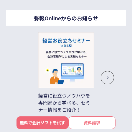
弥報Onlineからのお知らせ
経営に役立つノウハウを
借入不
専門家から学べる、セミ
ド払い
ナー情報をご紹介！
善
無料で会計ソフトを試す
資料請求