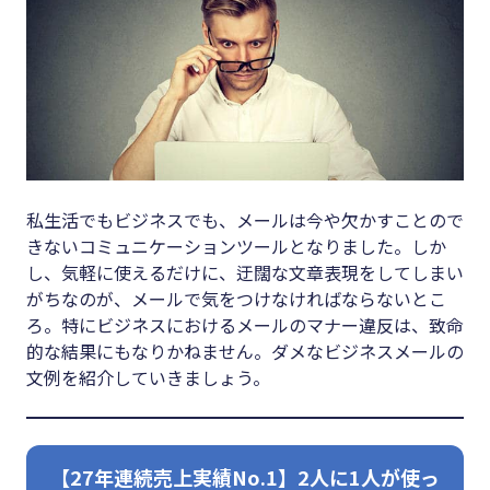
キーワード
#集客
#資金調
#インボイス
達
#インボイス制度
#DX
#電子帳簿保存法
#生産性
#集客
向上
私生活でもビジネスでも、メールは今や欠かすことので
きないコミュニケーションツールとなりました。しか
#資金調達
#採用
し、気軽に使えるだけに、迂闊な文章表現をしてしまい
#DX
#人材育
がちなのが、メールで気をつけなければならないとこ
成
ろ。特にビジネスにおけるメールのマナー違反は、致命
#生産性向上
的な結果にもなりかねません。ダメなビジネスメールの
#店舗経
#採用
文例を紹介していきましょう。
営
#人材育成
#クラブ
#店舗経営
オフ
【27年連続売上実績No.1】2人に1人が使っ