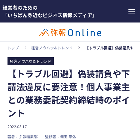
経営者のための
「いちばん身近なビジネス情報メディア」
トップ
経営ノウハウ＆トレンド
【トラブル回避】偽装請負や下
経営ノウハウ＆トレンド
カテゴリー
【トラブル回避】偽装請負や下
ホットワー
顧客獲得・売上アップ
ド
請法違反に要注意！個人事業主
人材（採用・育成・定着）
#インボ
との業務委託契約締結時のポイ
イス
事業成長・経営力アップ
ント
#インボ
経営ノウハウ＆トレンド
イス制度
弥生の製品・サービス
2022.03.17
#電子帳
著者：弥報編集部
監修者：棚田 章弘
業務効率化
簿保存法