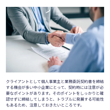
キーワード
#集客
#資金調
#インボイス
達
#インボイス制度
#DX
#電子帳簿保存法
#生産性
#集客
向上
#資金調達
#採用
#DX
#人材育
成
#生産性向上
#店舗経
クライアントとして個人事業主と業務委託契約書を締結
#採用
する機会が多い中小企業にとって、契約時には注意が必
営
#人材育成
要なポイントがあります。そのポイントをしっかりと確
#クラブ
認せずに締結してしまうと、トラブルに発展する可能性
#店舗経営
オフ
もあるため、注意しておきたいところです。