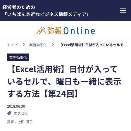
経営者のための
「いちばん身近なビジネス情報メディア」
トップ
業務効率化
【Excel活用術】日付が入っているセルで、
業務効率化
カテゴリー
【Excel活用術】日付が入って
ホットワー
顧客獲得・売上アップ
ド
いるセルで、曜日も一緒に表示
人材（採用・育成・定着）
#インボ
する方法【第24回】
イス
事業成長・経営力アップ
#インボ
2018.06.30
経営ノウハウ＆トレンド
イス制度
エクセル
弥生の製品・サービス
著者：上田 朋子
#電子帳
業務効率化
簿保存法