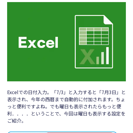
キーワード
#集客
#資金調
#インボイス
達
#インボイス制度
#DX
#電子帳簿保存法
#生産性
#集客
向上
#資金調達
#採用
#DX
#人材育
成
#生産性向上
Excelでの日付入力。「7/3」と入力すると「7月3日」と
#店舗経
表示され、今年の西暦まで自動的に付加されます。ちょ
#採用
営
っと便利ですよね。でも曜日も表示されたらもっと便
#人材育成
利．．．．ということで、今回は曜日も表示する設定を
#クラブ
ご紹介。
#店舗経営
オフ