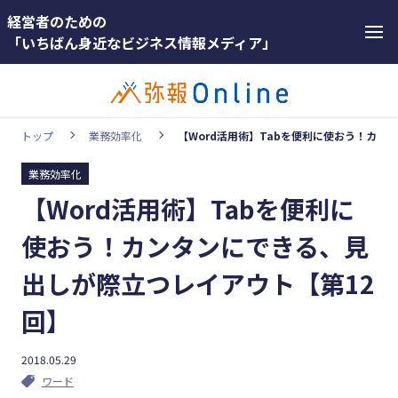
経営者のための
「いちばん身近なビジネス情報メディア」
トップ
業務効率化
【Word活用術】Tabを便利に使おう！カン
業務効率化
カテゴリー
【Word活用術】Tabを便利に
ホットワー
顧客獲得・売上アップ
ド
使おう！カンタンにできる、見
人材（採用・育成・定着）
#インボ
出しが際立つレイアウト【第12
イス
事業成長・経営力アップ
回】
#インボ
経営ノウハウ＆トレンド
イス制度
弥生の製品・サービス
2018.05.29
#電子帳
ワード
業務効率化
簿保存法