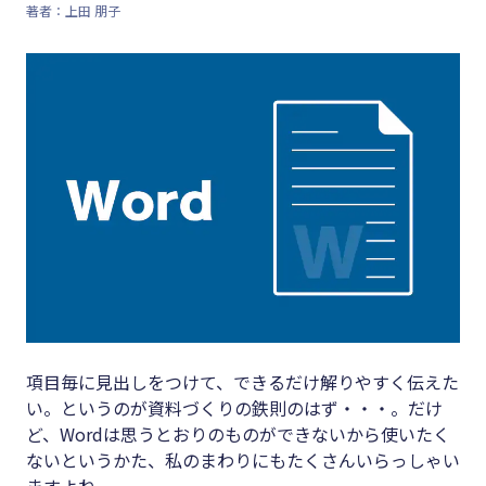
著者：上田 朋子
キーワード
#集客
#資金調
#インボイス
達
#インボイス制度
#DX
#電子帳簿保存法
#生産性
#集客
向上
#資金調達
#採用
#DX
#人材育
成
#生産性向上
#店舗経
#採用
項目毎に見出しをつけて、できるだけ解りやすく伝えた
営
い。というのが資料づくりの鉄則のはず・・・。だけ
#人材育成
#クラブ
ど、Wordは思うとおりのものができないから使いたく
#店舗経営
オフ
ないというかた、私のまわりにもたくさんいらっしゃい
ますよね。