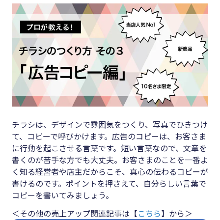
キーワード
#集客
#資金調
#インボイス
達
#インボイス制度
#DX
#電子帳簿保存法
#生産性
#集客
向上
#資金調達
#採用
チラシは、デザインで雰囲気をつくり、写真でひきつけ
#DX
#人材育
て、コピーで呼びかけます。広告のコピーは、お客さま
成
に行動を起こさせる言葉です。短い言葉なので、文章を
#生産性向上
書くのが苦手な方でも大丈夫。お客さまのことを一番よ
#店舗経
#採用
く知る経営者や店主だからこそ、真心の伝わるコピーが
営
書けるのです。ポイントを押さえて、自分らしい言葉で
#人材育成
#クラブ
コピーを書いてみましょう。
#店舗経営
オフ
＜その他の売上アップ関連記事は【
こちら
】から＞