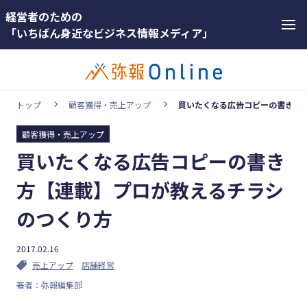
経営者のための
「いちばん身近なビジネス情報メディア」
トップ
顧客獲得・売上アップ
買いたくなる広告コピーの書き方
顧客獲得・売上アップ
カテゴリー
買いたくなる広告コピーの書き
ホットワー
顧客獲得・売上アップ
ド
方【連載】プロが教えるチラシ
人材（採用・育成・定着）
#インボ
のつくり方
イス
事業成長・経営力アップ
#インボ
2017.02.16
経営ノウハウ＆トレンド
イス制度
売上アップ
店舗経営
弥生の製品・サービス
著者：弥報編集部
#電子帳
業務効率化
簿保存法