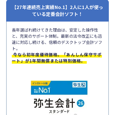
#クラブオフ
【27年連続売上実績No.1】2人に1人が使っ
ている定番会計ソフト！
無料で会計ソフトを試す
長年選ばれ続けてきた理由は、安定した操作性
と、充実のサポート体制。最新の法令改正にも迅
速に対応し続ける、信頼のデスクトップ会計ソフ
ト。
今なら初年度優待価格。「あんしん保守サポ
ート」が1年間無償または特別価格。