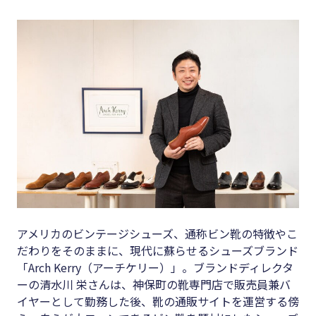
キーワード
#集客
#資金調
#インボイス
達
#インボイス制度
#DX
#電子帳簿保存法
#生産性
#集客
向上
#資金調達
#採用
#DX
#人材育
成
#生産性向上
#店舗経
アメリカのビンテージシューズ、通称ビン靴の特徴やこ
#採用
だわりをそのままに、現代に蘇らせるシューズブランド
営
#人材育成
「Arch Kerry（アーチケリー）」。ブランドディレクタ
#クラブ
ーの清水川 栄さんは、神保町の靴専門店で販売員兼バ
#店舗経営
オフ
イヤーとして勤務した後、靴の通販サイトを運営する傍