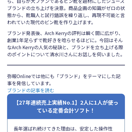
ら、自らが大ファンであるビン靴を題材にしたシューズ
#クラブオフ
ブランドの立ち上げを決意。商品企画の知識がゼロの状
態から、靴職人と試行錯誤を繰り返し、再現不可能と言
われていた現代のビン靴を作り上げます。
無料で会計ソフトを試す
ブランド発表後、Arch Kerryの評判は瞬く間に広がり、
創業1年足らずで靴好きを唸らせるほどに。今回はそん
なArch Kerryの人気の秘訣と、ブランドを立ち上げる際
のポイントについて清水川さんにお話しを伺いました。
弥報Onlineでは他にも「ブランド」をテーマにした記
事を発信しています。
ブランドの記事を読む
【27年連続売上実績No.1】2人に1人が使っ
ている定番会計ソフト！
長年選ばれ続けてきた理由は、安定した操作性