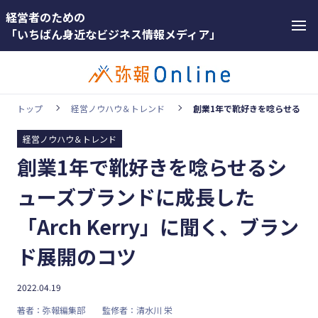
経営者のための
「いちばん身近なビジネス情報メディア」
トップ
経営ノウハウ＆トレンド
創業1年で靴好きを唸らせるシュー
経営ノウハウ＆トレンド
カテゴリー
創業1年で靴好きを唸らせるシ
ホットワー
顧客獲得・売上アップ
ド
ューズブランドに成長した
人材（採用・育成・定着）
#インボ
「Arch Kerry」に聞く、ブラン
イス
事業成長・経営力アップ
ド展開のコツ
#インボ
経営ノウハウ＆トレンド
イス制度
弥生の製品・サービス
2022.04.19
#電子帳
著者：弥報編集部
監修者：清水川 栄
業務効率化
簿保存法