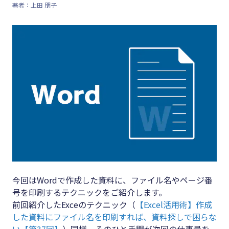
著者：上田 朋子
キーワード
#集客
#資金調
#インボイス
達
#インボイス制度
#DX
#電子帳簿保存法
#生産性
#集客
向上
#資金調達
#採用
#DX
#人材育
成
#生産性向上
#店舗経
#採用
今回はWordで作成した資料に、ファイル名やページ番
営
号を印刷するテクニックをご紹介します。
#人材育成
#クラブ
前回紹介したExceのテクニック（
【Excel活用術】作成
#店舗経営
オフ
した資料にファイル名を印刷すれば、資料探しで困らな
い【第37回】
）同様、そのひと手間が次回の仕事量を