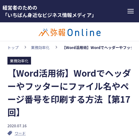
経営者のための
「いちばん身近なビジネス情報メディア」
トップ
業務効率化
【Word活用術】Wordでヘッダーやフッタ
業務効率化
カテゴリー
【Word活用術】Wordでヘッダ
ホットワー
顧客獲得・売上アップ
ド
ーやフッターにファイル名やペ
人材（採用・育成・定着）
#インボ
ージ番号を印刷する方法【第17
イス
事業成長・経営力アップ
回】
#インボ
経営ノウハウ＆トレンド
イス制度
弥生の製品・サービス
2020.07.16
#電子帳
ワード
業務効率化
簿保存法