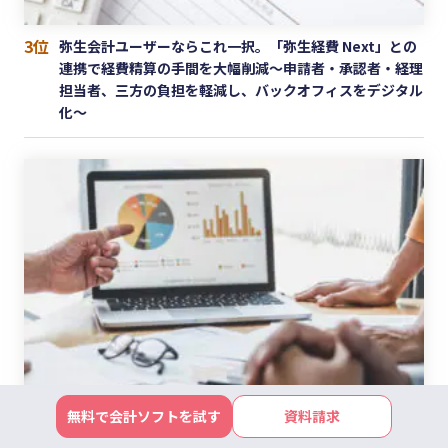
3位
弥生会計ユーザーならこれ一択。「弥生経費 Next」との
連携で経費精算の手間を大幅削減〜申請者・承認者・経理
担当者、三方の負担を軽減し、バックオフィスをデジタル
化〜
無料で会計ソフトを試す
資料請求
4位
「売れているのに儲からない」を解消！EC事業の収益構