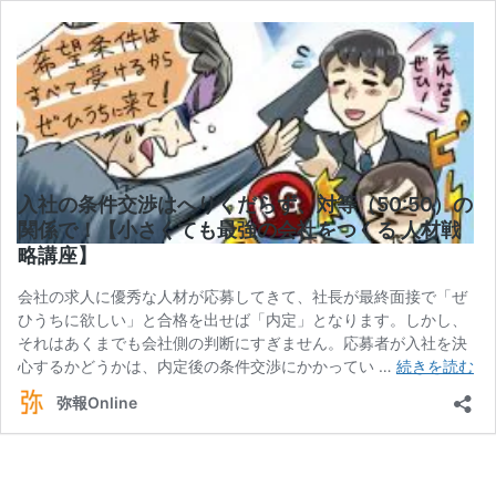
入社の条件交渉はへりくだらず、対等（50:50）の
関係で！【小さくても最強の会社をつくる 人材戦
略講座】
会社の求人に優秀な人材が応募してきて、社長が最終面接で「ぜ
ひうちに欲しい」と合格を出せば「内定」となります。しかし、
それはあくまでも会社側の判断にすぎません。応募者が入社を決
入
心するかどうかは、内定後の条件交渉にかかってい …
続きを読む
社
弥報Online
の
条
件
交