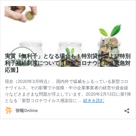
実質「無利子」となる場合も！特別貸付および特別
利子補給制度について【新型コロナウイルス緊急対
応策】
現在（2020年3月時点）、国内外で猛威をふるっている新型コロ
ナウイルス。その影響で小規模・中小企業事業者の経営や資金繰
りなどさまざまな問題が浮上しています。2020年2月13日に第1弾
実
となる「新型コロナウイルス感染症に …
続きを読む
質
弥報Online
「無
利
子」
と